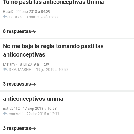
Tomó pastillas anticonceptivas Umma
GabiD
-
22 ene 2018 à 04:39
LGDC97
-
9 mar 2023 à 18:33
8 respuestas
No me baja la regla tomando pastillas
anticonceptivas
Miriam
-
18 jul 2019 à 11:39
DRA. MARNET
-
19 jul 2019 à 10:50
3 respuestas
anticonceptivos umma
natis2412
-
17 sep 2013 à 10:58
marisolfl
-
22 abr 2015 à 12:11
3 respuestas