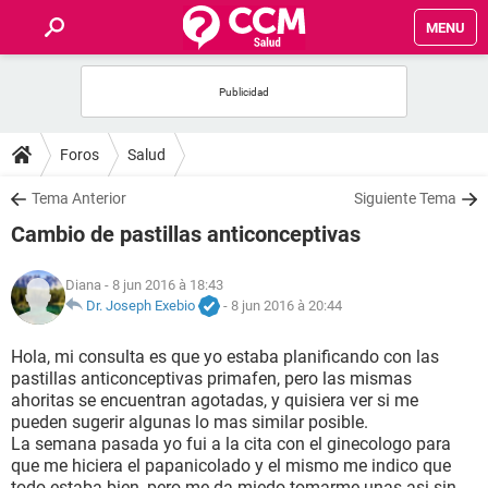
MENU
INICIO
FORUMS
Foros
Salud
SALUD
Tema Anterior
Siguiente Tema
Cambio de pastillas anticonceptivas
FAMILIA
Diana
- 8 jun 2016 à 18:43
NUTRICIÓN
Dr. Joseph Exebio
-
8 jun 2016 à 20:44
Hola, mi consulta es que yo estaba planificando con las
BIENESTAR
pastillas anticonceptivas primafen, pero las mismas
ahoritas se encuentran agotadas, y quisiera ver si me
SEXUALIDAD
pueden sugerir algunas lo mas similar posible.
La semana pasada yo fui a la cita con el ginecologo para
que me hiciera el papanicolado y el mismo me indico que
GLOSARIO
todo estaba bien, pero me da miedo tomarme unas asi sin