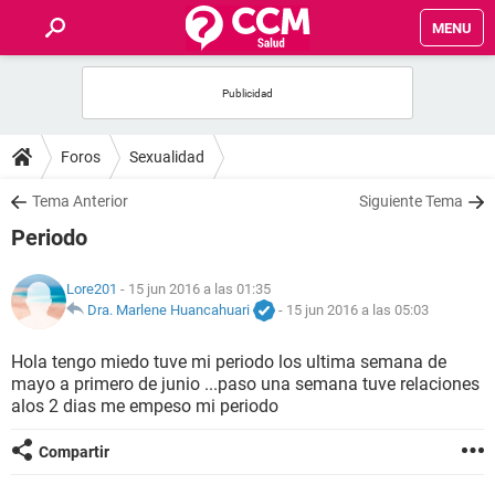
MENU
INICIO
FOROS
Foros
Sexualidad
SALUD
Tema Anterior
Siguiente Tema
Periodo
FAMILIA
Lore201
- 15 jun 2016 a las 01:35
NUTRICIÓN
Dra. Marlene Huancahuari
-
15 jun 2016 a las 05:03
Hola tengo miedo tuve mi periodo los ultima semana de
BIENESTAR
mayo a primero de junio ...paso una semana tuve relaciones
alos 2 dias me empeso mi periodo
SEXUALIDAD
Compartir
GLOSARIO