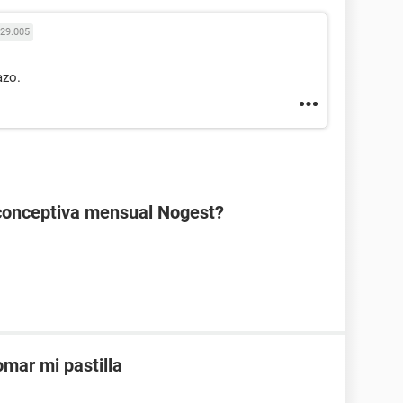
29.005
azo.
ticonceptiva mensual Nogest?
mar mi pastilla