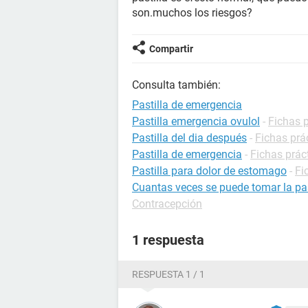
son.muchos los riesgos?
Compartir
Consulta también:
Pastilla de emergencia
Pastilla emergencia ovulol
-
Fichas 
Pastilla del dia después
-
Fichas prá
Pastilla de emergencia
-
Fichas prác
Pastilla para dolor de estomago
-
Fi
Cuantas veces se puede tomar la pas
Contracepción
1 respuesta
RESPUESTA 1 / 1