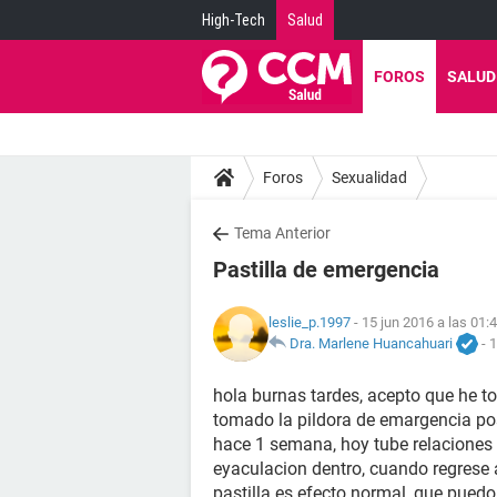
High-Tech
Salud
FOROS
SALUD
Foros
Sexualidad
Tema Anterior
Pastilla de emergencia
leslie_p.1997
- 15 jun 2016 a las 01:
Dra. Marlene Huancahuari
-
1
hola burnas tardes, acepto que he 
tomado la pildora de emargencia pos
hace 1 semana, hoy tube relaciones 
eyaculacion dentro, cuando regrese 
pastilla es efecto normal, que puedo