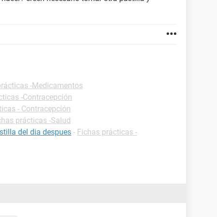
prácticas -Medicamentos
cticas -Contracepción
ticas - Contracepción
chas prácticas -Salud
tilla del dia despues
-
Fichas prácticas -