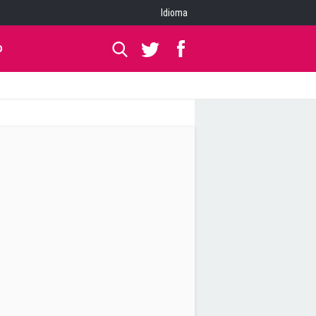
Idioma
O