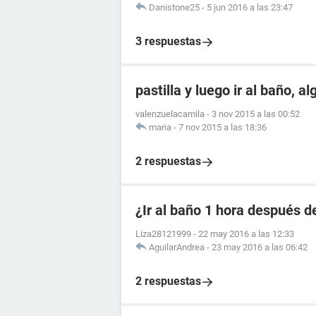
Danistone25
-
5 jun 2016 a las 23:47
3 respuestas
pastilla y luego ir al baño, a
valenzuelacamila
-
3 nov 2015 a las 00:52
maria
-
7 nov 2015 a las 18:36
2 respuestas
¿Ir al baño 1 hora después de
Liza28121999
-
22 may 2016 a las 12:33
AguilarAndrea
-
23 may 2016 a las 06:42
2 respuestas