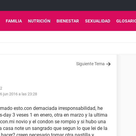
FAMILIA
NUTRICIÓN
BIENESTAR
SEXUALIDAD
GLOSARI
Siguiente Tema
42
6 jun 2016 a las 23:28
tomado esto.con demaciada irresponsabilidad, he
-day 3 veses 1 en enero, otra en marzo y la ultima
con.mi novio y el condon se rompio y si hubo una
a casa note un sangrado que segun lo que lei de la
 hacer? creen necesario tomar otra pastilla y