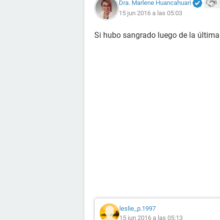
Dra. Marlene Huancahuari
15 jun 2016 a las 05:03
Si hubo sangrado luego de la últim
leslie_p.1997
15 jun 2016 a las 05:13