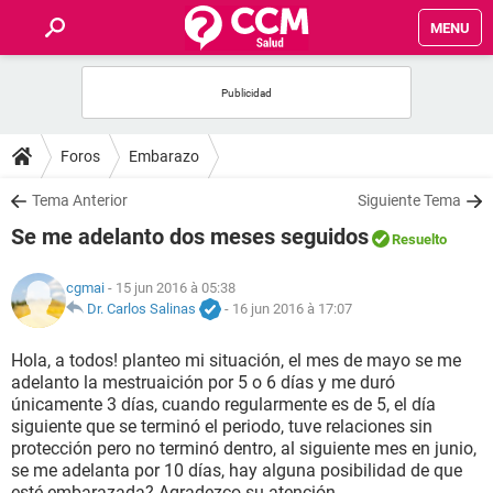
MENU
INICIO
FORUMS
Foros
Embarazo
SALUD
Tema Anterior
Siguiente Tema
Se me adelanto dos meses seguidos
Resuelto
FAMILIA
cgmai
- 15 jun 2016 à 05:38
NUTRICIÓN
Dr. Carlos Salinas
-
16 jun 2016 à 17:07
Hola, a todos! planteo mi situación, el mes de mayo se me
BIENESTAR
adelanto la mestruaición por 5 o 6 días y me duró
únicamente 3 días, cuando regularmente es de 5, el día
SEXUALIDAD
siguiente que se terminó el periodo, tuve relaciones sin
protección pero no terminó dentro, al siguiente mes en junio,
se me adelanta por 10 días, hay alguna posibilidad de que
GLOSARIO
esté embarazada? Agradezco su atención.