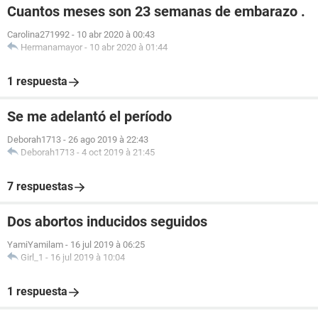
Cuantos meses son 23 semanas de embarazo .
Carolina271992
-
10 abr 2020 à 00:43
Hermanamayor
-
10 abr 2020 à 01:44
1 respuesta
Se me adelantó el período
Deborah1713
-
26 ago 2019 à 22:43
Deborah1713
-
4 oct 2019 à 21:45
7 respuestas
Dos abortos inducidos seguidos
YamiYamilam
-
16 jul 2019 à 06:25
Girl_1
-
16 jul 2019 à 10:04
1 respuesta