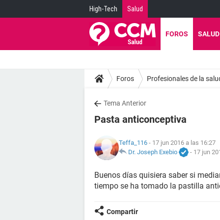
High-Tech
Salud
FOROS
SALUD
Foros
Profesionales de la salu
Tema Anterior
Pasta anticonceptiva
Teffa_116
- 17 jun 2016 a las 16:27
Dr. Joseph Exebio
-
17 jun 20
Buenos días quisiera saber si medi
tiempo se ha tomado la pastilla ant
Compartir