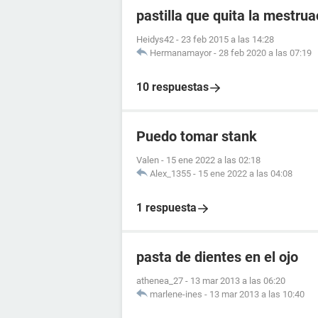
pastilla que quita la mestrua
Heidys42
-
23 feb 2015 a las 14:28
Hermanamayor
-
28 feb 2020 a las 07:19
10 respuestas
Puedo tomar stank
Valen
-
15 ene 2022 a las 02:18
Alex_1355
-
15 ene 2022 a las 04:08
1 respuesta
pasta de dientes en el ojo
athenea_27
-
13 mar 2013 a las 06:20
marlene-ines
-
13 mar 2013 a las 10:40