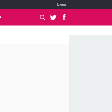
Idioma
O