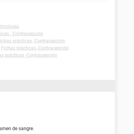
almología
ticas - Contracepción
ichas prácticas -Contracepción
-
Fichas prácticas -Contracepción
as prácticas -Contracepción
xamen de sangre.