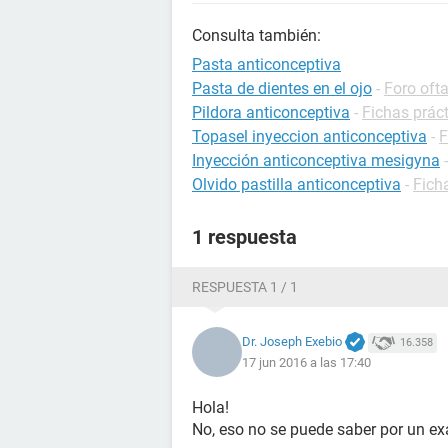
Consulta también:
Pasta anticonceptiva
Pasta de dientes en el ojo
-
Foro oft
Pildora anticonceptiva
-
Fichas prác
Topasel inyeccion anticonceptiva
-
F
Inyección anticonceptiva mesigyna
Olvido pastilla anticonceptiva
-
Fich
1 respuesta
RESPUESTA 1 / 1
Dr. Joseph Exebio
16.358
17 jun 2016 a las 17:40
Hola!
No, eso no se puede saber por un e