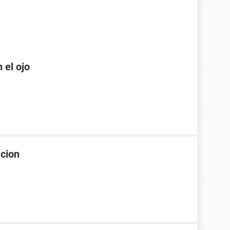
 el ojo
acion