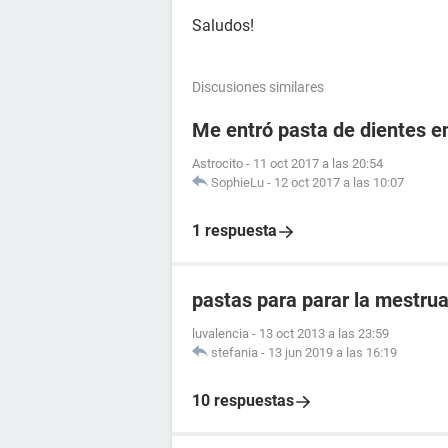
Saludos!
Discusiones similares
Me entró pasta de dientes en
Astrocito
-
11 oct 2017 a las 20:54
SophieLu
-
12 oct 2017 a las 10:07
1 respuesta
pastas para parar la mestru
luvalencia
-
13 oct 2013 a las 23:59
stefania
-
13 jun 2019 a las 16:19
10 respuestas