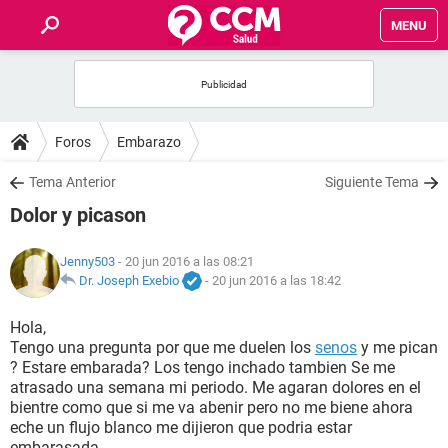
MENU
INICIO
FOROS
Foros
Embarazo
SALUD
Tema Anterior
Siguiente Tema
Dolor y picason
FAMILIA
Jenny503
- 20 jun 2016 a las 08:21
NUTRICIÓN
Dr. Joseph Exebio
-
20 jun 2016 a las 18:42
Hola,
BIENESTAR
Tengo una pregunta por que me duelen los
senos
y me pican
? Estare embarada? Los tengo inchado tambien Se me
SEXUALIDAD
atrasado una semana mi periodo. Me agaran dolores en el
bientre como que si me va abenir pero no me biene ahora
eche un flujo blanco me dijieron que podria estar
GLOSARIO
embarasada.