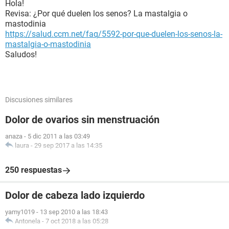
Hola!
Revisa: ¿Por qué duelen los senos? La mastalgia o
mastodinia
https://salud.ccm.net/faq/5592-por-que-duelen-los-senos-la-
mastalgia-o-mastodinia
Saludos!
Discusiones similares
Dolor de ovarios sin menstruación
anaza
-
5 dic 2011 a las 03:49
laura
-
29 sep 2017 a las 14:35
250 respuestas
Dolor de cabeza lado izquierdo
yamy1019
-
13 sep 2010 a las 18:43
Antonela
-
7 oct 2018 a las 05:28