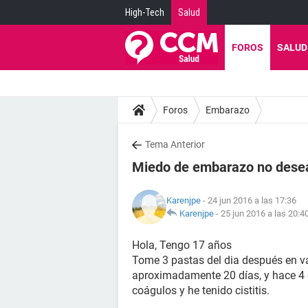
High-Tech
Salud
FOROS
SALUD
Foros
Embarazo
Tema Anterior
Miedo de embarazo no dese
Karenjpe
- 24 jun 2016 a las 17:36
Karenjpe
-
25 jun 2016 a las 20:4
Hola, Tengo 17 años
Tome 3 pastas del dia después en va
aproximadamente 20 días, y hace 4 
coágulos y he tenido cistitis.