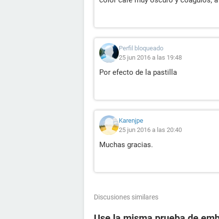
color café muy oscuro y coágulos, 
Perfil bloqueado
25 jun 2016 a las 19:48
Por efecto de la pastilla
Karenjpe
25 jun 2016 a las 20:40
Muchas gracias.
Discusiones similares
Use la misma prueba de emba