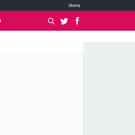
Idioma
O