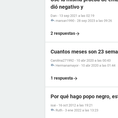
dió negativo y
Dan
-
13 sep 2021 a las 02:19
marsan1990
-
28 sep 2023 a las 09:26
2 respuestas
Cuantos meses son 23 sema
Carolina271992
-
10 abr 2020 a las 00:43
Hermanamayor
-
10 abr 2020 a las 01:44
1 respuesta
Por qué hago popo negro, e
isai
-
16 oct 2012 a las 19:21
Ruth
-
3 ene 2022 a las 13:23