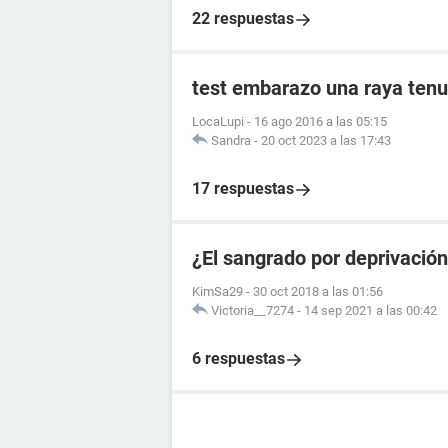
22 respuestas
test embarazo una raya tenu
LocaLupi
-
16 ago 2016 a las 05:15
Sandra
-
20 oct 2023 a las 17:43
17 respuestas
¿El sangrado por deprivació
KimSa29
-
30 oct 2018 a las 01:56
Victoria__7274
-
14 sep 2021 a las 00:42
6 respuestas