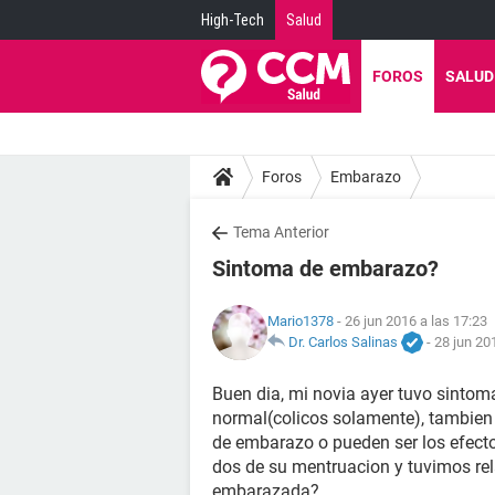
High-Tech
Salud
FOROS
SALUD
Foros
Embarazo
Tema Anterior
Sintoma de embarazo?
Mario1378
- 26 jun 2016 a las 17:23
Dr. Carlos Salinas
-
28 jun 20
Buen dia, mi novia ayer tuvo sintom
normal(colicos solamente), tambien 
de embarazo o pueden ser los efectos
dos de su mentruacion y tuvimos rela
embarazada?