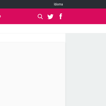
Idioma
O