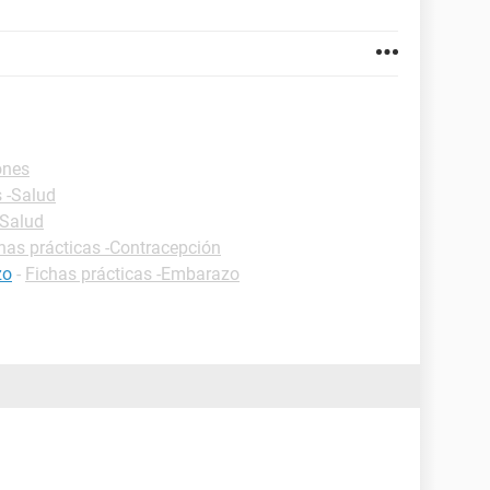
ones
s -Salud
-Salud
has prácticas -Contracepción
zo
-
Fichas prácticas -Embarazo