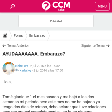
MENU
INICIO
FOROS
Foros
Embarazo
SALUD
Tema Anterior
Siguiente Tema
AYUDAAAAAAA. Embarazo?
FAMILIA
elahe_89
- 2 jul 2016 a las 15:32
NUTRICIÓN
karla.kg
-
2 jul 2016 a las 17:50
Hola,
BIENESTAR
SEXUALIDAD
Tomé glanique 1 el mes pasado y me bajó a las dos
semanas mi periodo pero este mes no me ha bajado ya
tengo dos días de retraso, debo aclarar que tuve relaciones
GLOSARIO
pero me protegí completamente y no hubo ninguna