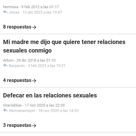
hermosa
-
9 feb 2012 a las 01:17
Jonas
-
13 abr 2022 a las 19:47
8 respuestas
Mi madre me dijo que quiere tener relaciones
sexuales conmigo
Arturo
-
29 dic 2018 a las 01:10
Benjamin
-
3 feb 2023 a las 19:21
4 respuestas
Defecar en las relaciones sexuales
Gracieblue
-
17 nov 2020 a las 22:39
Hermanamayor
-
18 nov 2020 a las 14:20
3 respuestas