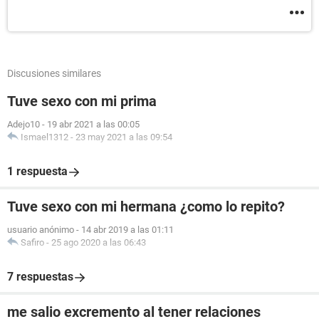
Discusiones similares
Tuve sexo con mi prima
Adejo10
-
19 abr 2021 a las 00:05
Ismael1312
-
23 may 2021 a las 09:54
1 respuesta
Tuve sexo con mi hermana ¿como lo repito?
usuario anónimo
-
14 abr 2019 a las 01:11
Safiro
-
25 ago 2020 a las 06:43
7 respuestas
me salio excremento al tener relaciones