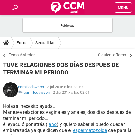
MENU
INICIO
FOROS
Foros
Sexualidad
SALUD
Tema Anterior
Siguiente Tema
TUVE RELACIONES DOS DÍAS DESPUES DE
FAMILIA
TERMINAR MI PERIODO
NUTRICIÓN
camilledawson
- 3 jul 2016 a las 23:19
camilledawson
-
2 dic 2017 a las 02:01
BIENESTAR
Holaaa, necesito ayuda..
Mantuve relaciones vaginales y anales, dos dias despues de
SEXUALIDAD
terminar mi periodo...
él eyaculó por atrás (
ano
) y quiero saber si puedo quedar
embarazada ya que dicen que el
espermatozoide
cae para la
GLOSARIO