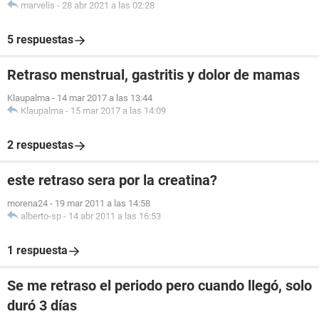
marvelis
-
28 abr 2021 a las 02:28
5 respuestas
Retraso menstrual, gastritis y dolor de mamas
Klaupalma
-
14 mar 2017 a las 13:44
Klaupalma
-
15 mar 2017 a las 14:09
2 respuestas
este retraso sera por la creatina?
morena24
-
19 mar 2011 a las 14:58
alberto-sp
-
14 abr 2011 a las 16:53
1 respuesta
Se me retraso el periodo pero cuando llegó, solo
duró 3 días