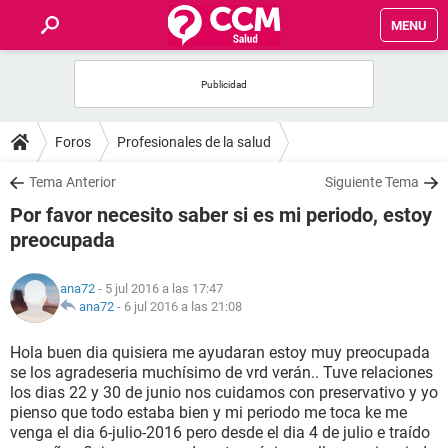
MENU
INICIO
FOROS
Foros
Profesionales de la salud
SALUD
Tema Anterior
Siguiente Tema
Por favor necesito saber si es mi periodo, estoy
FAMILIA
preocupada
NUTRICIÓN
ana72
- 5 jul 2016 a las 17:47
ana72
-
6 jul 2016 a las 21:08
BIENESTAR
Hola buen dia quisiera me ayudaran estoy muy preocupada
se los agradeseria muchísimo de vrd verán.. Tuve relaciones
SEXUALIDAD
los dias 22 y 30 de junio nos cuidamos con preservativo y yo
pienso que todo estaba bien y mi periodo me toca ke me
venga el dia 6-julio-2016 pero desde el dia 4 de julio e traído
GLOSARIO