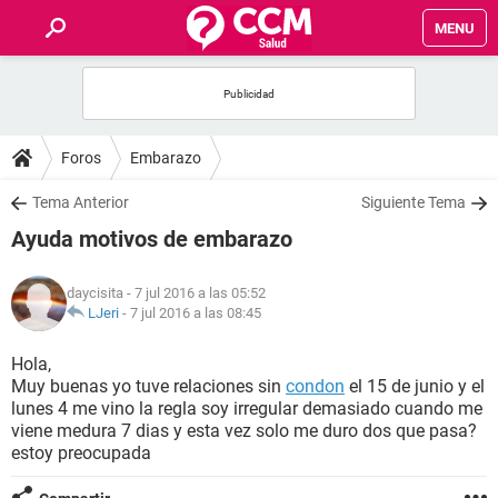
MENU
INICIO
FOROS
Foros
Embarazo
SALUD
Tema Anterior
Siguiente Tema
Ayuda motivos de embarazo
FAMILIA
daycisita
- 7 jul 2016 a las 05:52
NUTRICIÓN
LJeri
-
7 jul 2016 a las 08:45
Hola,
BIENESTAR
Muy buenas yo tuve relaciones sin
condon
el 15 de junio y el
lunes 4 me vino la regla soy irregular demasiado cuando me
SEXUALIDAD
viene medura 7 dias y esta vez solo me duro dos que pasa?
estoy preocupada
GLOSARIO