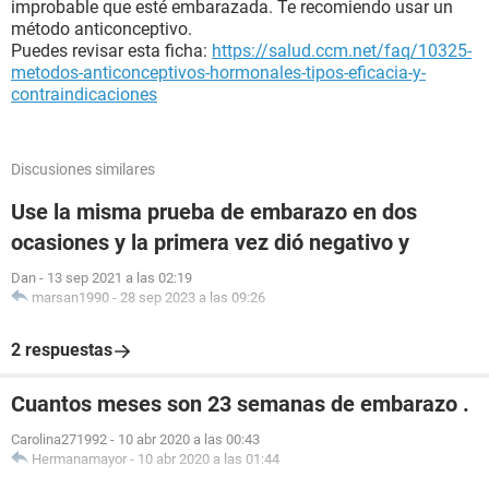
improbable que esté embarazada. Te recomiendo usar un
método anticonceptivo.
Puedes revisar esta ficha:
https://salud.ccm.net/faq/10325-
metodos-anticonceptivos-hormonales-tipos-eficacia-y-
contraindicaciones
Discusiones similares
Use la misma prueba de embarazo en dos
ocasiones y la primera vez dió negativo y
Dan
-
13 sep 2021 a las 02:19
marsan1990
-
28 sep 2023 a las 09:26
2 respuestas
Cuantos meses son 23 semanas de embarazo .
Carolina271992
-
10 abr 2020 a las 00:43
Hermanamayor
-
10 abr 2020 a las 01:44