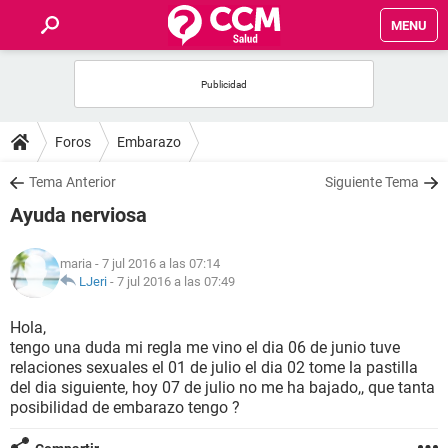
MENU
INICIO
FOROS
Foros
Embarazo
SALUD
Tema Anterior
Siguiente Tema
Ayuda nerviosa
FAMILIA
maria
- 7 jul 2016 a las 07:14
NUTRICIÓN
LJeri
-
7 jul 2016 a las 07:49
Hola,
BIENESTAR
tengo una duda mi regla me vino el dia 06 de junio tuve
relaciones sexuales el 01 de julio el dia 02 tome la pastilla
SEXUALIDAD
del dia siguiente, hoy 07 de julio no me ha bajado,, que tanta
posibilidad de embarazo tengo ?
GLOSARIO