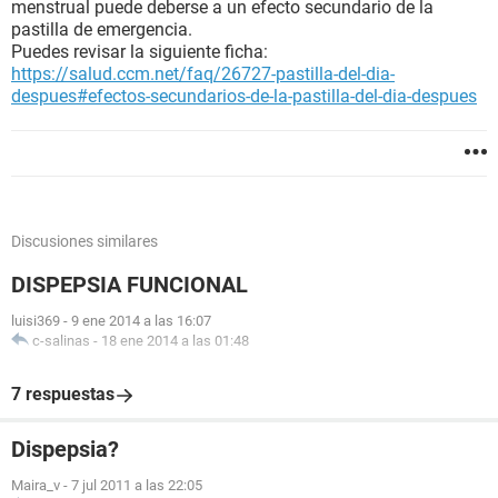
menstrual puede deberse a un efecto secundario de la
pastilla de emergencia.
Puedes revisar la siguiente ficha:
https://salud.ccm.net/faq/26727-pastilla-del-dia-
despues#efectos-secundarios-de-la-pastilla-del-dia-despues
Discusiones similares
DISPEPSIA FUNCIONAL
luisi369
-
9 ene 2014 a las 16:07
c-salinas
-
18 ene 2014 a las 01:48
7 respuestas
Dispepsia?
Maira_v
-
7 jul 2011 a las 22:05