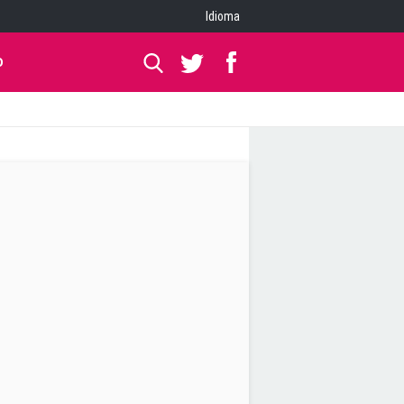
Idioma
O