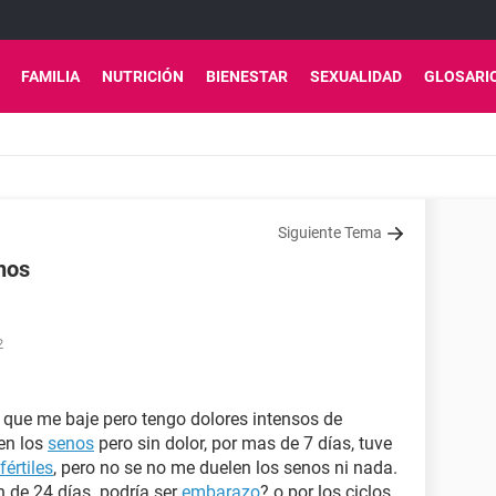
FAMILIA
NUTRICIÓN
BIENESTAR
SEXUALIDAD
GLOSARI
Siguiente Tema
nos
2
 que me baje pero tengo dolores intensos de
en los
senos
pero sin dolor, por mas de 7 días, tuve
fértiles
, pero no se no me duelen los senos ni nada.
n de 24 días. podría ser
embarazo
? o por los ciclos