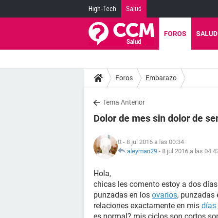
High-Tech
Salud
FOROS
SALUD
Foros
Embarazo
Tema Anterior
Dolor de mes sin dolor de se
tt
- 8 jul 2016 a las 00:34
aleyman29
-
8 jul 2016 a las 04:4
Hola,
chicas les comento estoy a dos días
punzadas en los
ovarios
, punzadas 
relaciones exactamente en mis
días 
es normal? mis ciclos son cortos so