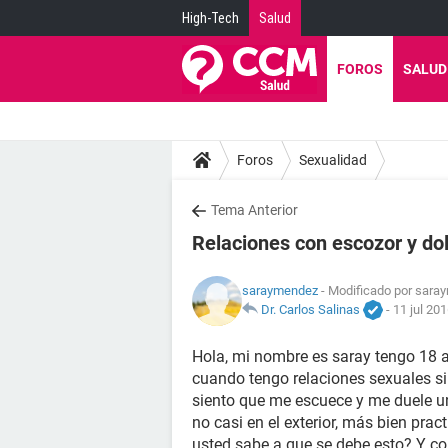
High-Tech
Salud
FOROS
SALUD
Foros
Sexualidad
Tema Anterior
Relaciones con escozor y dol
saraymendez
- Modificado por sara
Dr. Carlos Salinas
-
11 jul 201
Hola, mi nombre es saray tengo 18 
cuando tengo relaciones sexuales si
siento que me escuece y me duele un 
no casi en el exterior, más bien prac
usted sabe a que se debe esto? Y 