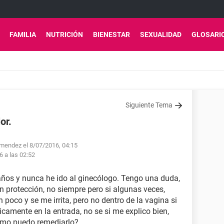
FAMILIA
NUTRICIÓN
BIENESTAR
SEXUALIDAD
GLOSARI
Siguiente Tema
or.
ymendez el 8/07/2016, 04:15
6 a las 02:52
años y nunca he ido al ginecólogo. Tengo una duda,
n protección, no siempre pero si algunas veces,
poco y se me irrita, pero no dentro de la vagina si
ticamente en la entrada, no se si me explico bien,
como puedo remediarlo?