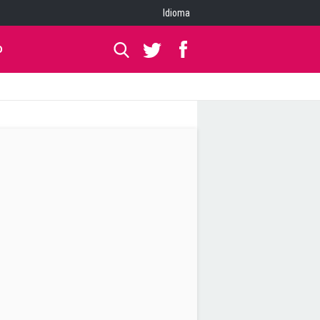
Idioma
O