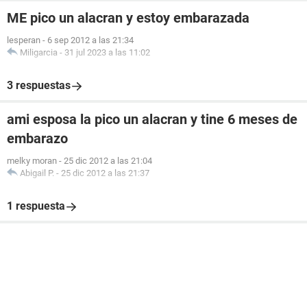
ME pico un alacran y estoy embarazada
lesperan
-
6 sep 2012 a las 21:34
Miligarcia
-
31 jul 2023 a las 11:02
3 respuestas
ami esposa la pico un alacran y tine 6 meses de
embarazo
melky moran
-
25 dic 2012 a las 21:04
Abigail P.
-
25 dic 2012 a las 21:37
1 respuesta