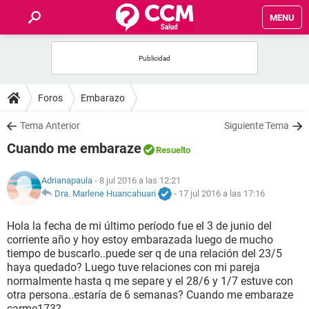
MENU
INICIO
FOROS
Foros
Embarazo
SALUD
Tema Anterior
Siguiente Tema
Cuando me embaraze
Resuelto
FAMILIA
Adrianapaula
- 8 jul 2016 a las 12:21
NUTRICIÓN
Dra. Marlene Huancahuari
-
17 jul 2016 a las 17:16
Hola la fecha de mi último período fue el 3 de junio del
BIENESTAR
corriente año y hoy estoy embarazada luego de mucho
tiempo de buscarlo..puede ser q de una relación del 23/5
SEXUALIDAD
haya quedado? Luego tuve relaciones con mi pareja
normalmente hasta q me separe y el 28/6 y 1/7 estuve con
otra persona..estaría de 6 semanas? Cuando me embaraze
GLOSARIO
carme173?