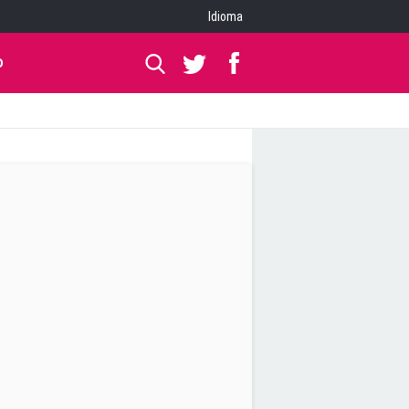
Idioma
O