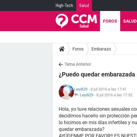
High-Tech
Salud
FOROS
SALUD
Foros
Embarazo
Tema Anterior
¿Puedo quedar embarazada en
Leydi29
- 8 jul 2016 a las 17:41
Leydi29
-
8 jul 2016 a las 17:52
Hola, yo tuve relaciones sexuales co
decidimos hacerlo sin protección per
lo hicimos en mis días infertiles y 
quedar embarazada?
AYÚDENME POR FAVOR!! ES NUES