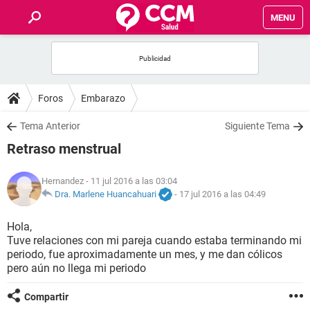
MENU
INICIO
FOROS
Foros
Embarazo
SALUD
Tema Anterior
Siguiente Tema
Retraso menstrual
FAMILIA
Hernandez
- 11 jul 2016 a las 03:04
NUTRICIÓN
Dra. Marlene Huancahuari
-
17 jul 2016 a las 04:49
Hola,
BIENESTAR
Tuve relaciones con mi pareja cuando estaba terminando mi
periodo, fue aproximadamente un mes, y me dan cólicos
SEXUALIDAD
pero aún no llega mi periodo
Compartir
GLOSARIO