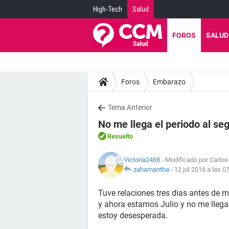
High-Tech
Salud
FOROS
SALUD
Foros
Embarazo
Tema Anterior
No me llega el periodo al se
Resuelto
Victoria2468
- Modificado por Carlos-
zahamantha
-
12 jul 2016 a las 0
Tuve relaciones tres dias antes de m
y ahora estamos Julio y no me lleg
estoy desesperada.