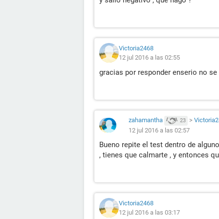
y salio negativo , que hago ?
Victoria2468
12 jul 2016 a las 02:55
gracias por responder enserio no se
zahamantha
>
Victoria
23
12 jul 2016 a las 02:57
Bueno repite el test dentro de alguno
, tienes que calmarte , y entonces qu
Victoria2468
12 jul 2016 a las 03:17