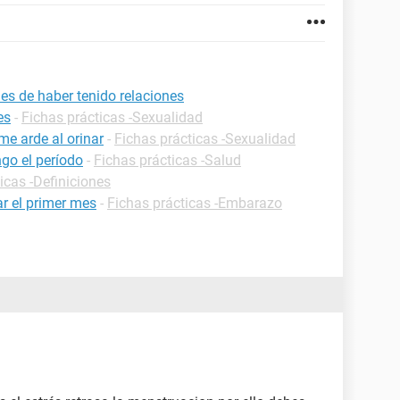
es de haber tenido relaciones
es
-
Fichas prácticas -Sexualidad
me arde al orinar
-
Fichas prácticas -Sexualidad
go el período
-
Fichas prácticas -Salud
icas -Definiciones
r el primer mes
-
Fichas prácticas -Embarazo