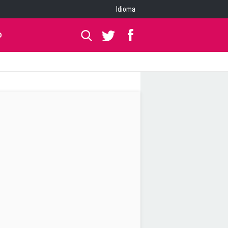
Idioma
O