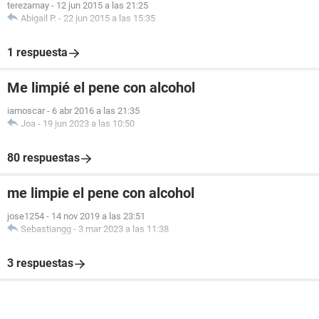
terezamay
-
12 jun 2015 a las 21:25
Abigail P.
-
22 jun 2015 a las 15:35
1 respuesta
Me limpié el pene con alcohol
iamoscar
-
6 abr 2016 a las 21:35
Joa
-
19 jun 2023 a las 10:50
80 respuestas
me limpie el pene con alcohol
jose1254
-
14 nov 2019 a las 23:51
Sebastiangg
-
3 mar 2023 a las 11:38
3 respuestas