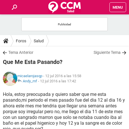
MENU
INICIO
FOROS
Foros
Salud
SALUD
Tema Anterior
Siguiente Tema
Que Me Esta Pasando?
FAMILIA
micaelarojasqp
- 12 jul 2016 a las 15:58
NUTRICIÓN
Andy_mf
-
12 jul 2016 a las 17:42
Hola, estoy preocupada y quiero saber que me esta
BIENESTAR
pasando,mi periodo el mes pasado fue del dia 12 al dia 16 y
ahora este mes me tendria que llegar una semana antes
SEXUALIDAD
porque soy irregular pero no, me llego el dia 11 de este mes
con un sangrado marron que solo se notaba cuando iba al
baño en el papel higenico y hoy 12 ya la sangre es de color
GLOSARIO
rojo, que puede ser?