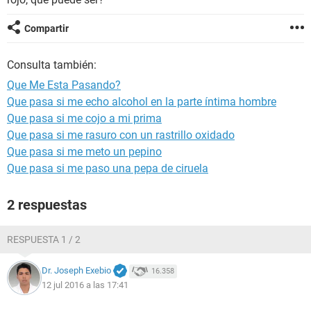
Compartir
Consulta también:
Que Me Esta Pasando?
Que pasa si me echo alcohol en la parte íntima hombre
Que pasa si me cojo a mi prima
Que pasa si me rasuro con un rastrillo oxidado
Que pasa si me meto un pepino
Que pasa si me paso una pepa de ciruela
2 respuestas
RESPUESTA 1 / 2
Dr. Joseph Exebio
16.358
12 jul 2016 a las 17:41