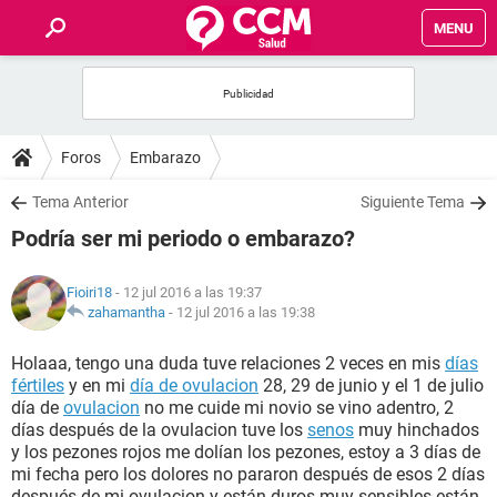
MENU
INICIO
FOROS
Foros
Embarazo
SALUD
Tema Anterior
Siguiente Tema
Podría ser mi periodo o embarazo?
FAMILIA
Fioiri18
- 12 jul 2016 a las 19:37
NUTRICIÓN
zahamantha
-
12 jul 2016 a las 19:38
Holaaa, tengo una duda tuve relaciones 2 veces en mis
días
BIENESTAR
fértiles
y en mi
día de ovulacion
28, 29 de junio y el 1 de julio
día de
ovulacion
no me cuide mi novio se vino adentro, 2
SEXUALIDAD
días después de la ovulacion tuve los
senos
muy hinchados
y los pezones rojos me dolían los pezones, estoy a 3 días de
mi fecha pero los dolores no pararon después de esos 2 días
GLOSARIO
después de mi ovulacion y están duros muy sensibles están