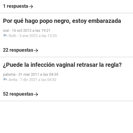
1 respuesta
Por qué hago popo negro, estoy embarazada
isai
-
16 oct 2012 a las 19:21
Ruth
-
3 ene 2022 a las 13:23
22 respuestas
¿Puede la infección vaginal retrasar la regla?
paloma
-
31 mar 2011 a las 04:35
Anita
-
7 dic 2021 a las 04:52
52 respuestas