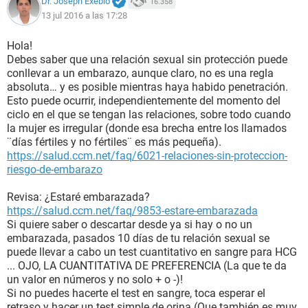
Dr. Joseph Exebio
16.358
13 jul 2016 a las 17:28
Hola!
Debes saber que una relación sexual sin protección puede
conllevar a un embarazo, aunque claro, no es una regla
absoluta… y es posible mientras haya habido penetración.
Esto puede ocurrir, independientemente del momento del
ciclo en el que se tengan las relaciones, sobre todo cuando
la mujer es irregular (donde esa brecha entre los llamados
¨días fértiles y no fértiles¨ es más pequeña).
https://salud.ccm.net/faq/6021-relaciones-sin-proteccion-
riesgo-de-embarazo
Revisa: ¿Estaré embarazada?
https://salud.ccm.net/faq/9853-estare-embarazada
Si quiere saber o descartar desde ya si hay o no un
embarazada, pasados 10 días de tu relación sexual se
puede llevar a cabo un test cuantitativo en sangre para HCG
... OJO, LA CUANTITATIVA DE PREFERENCIA (La que te da
un valor en números y no solo + o -)!
Si no puedes hacerte el test en sangre, toca esperar el
retraso y hacer un test simple de orina (Que también es muy