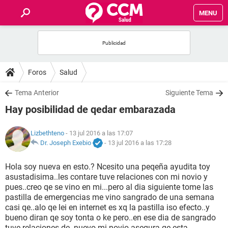
MENU
INICIO
FOROS
Foros
Salud
SALUD
Tema Anterior
Siguiente Tema
Hay posibilidad de qedar embarazada
FAMILIA
Lizbethteno
- 13 jul 2016 a las 17:07
NUTRICIÓN
Dr. Joseph Exebio
-
13 jul 2016 a las 17:28
Hola soy nueva en esto.? Ncesito una peqeña ayudita toy
BIENESTAR
asustadisima..les contare tuve relaciones con mi novio y
pues..creo qe se vino en mi...pero al dia siguiente tome las
SEXUALIDAD
pastilla de emergencias me vino sangrado de una semana
casi qe..alo qe lei en internet es xq la pastilla iso efecto..y
bueno diran qe soy tonta o ke pero..en ese dia de sangrado
GLOSARIO
tuve relaciones de. nuevo.mi novio asegura qe esta