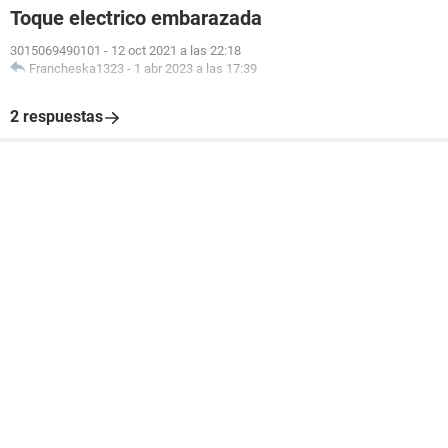
Toque electrico embarazada
3015069490101
-
12 oct 2021 a las 22:18
Francheska1323
-
1 abr 2023 a las 17:39
2 respuestas