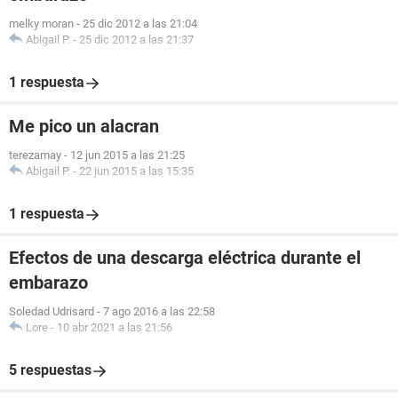
melky moran
-
25 dic 2012 a las 21:04
Abigail P.
-
25 dic 2012 a las 21:37
1 respuesta
Me pico un alacran
terezamay
-
12 jun 2015 a las 21:25
Abigail P.
-
22 jun 2015 a las 15:35
1 respuesta
Efectos de una descarga eléctrica durante el
embarazo
Soledad Udrisard
-
7 ago 2016 a las 22:58
Lore
-
10 abr 2021 a las 21:56
5 respuestas