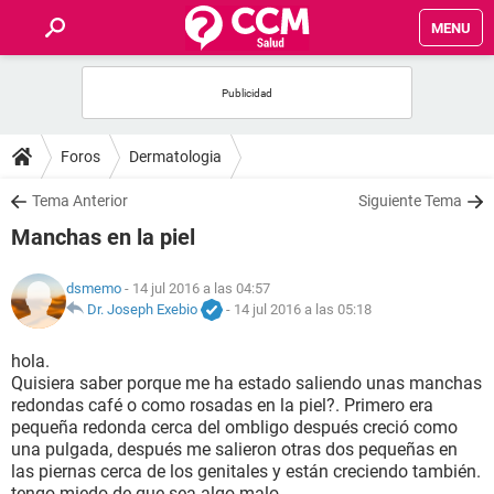
MENU
INICIO
FOROS
Foros
Dermatologia
SALUD
Tema Anterior
Siguiente Tema
Manchas en la piel
FAMILIA
dsmemo
- 14 jul 2016 a las 04:57
NUTRICIÓN
Dr. Joseph Exebio
-
14 jul 2016 a las 05:18
hola.
BIENESTAR
Quisiera saber porque me ha estado saliendo unas manchas
redondas café o como rosadas en la piel?. Primero era
SEXUALIDAD
pequeña redonda cerca del ombligo después creció como
una pulgada, después me salieron otras dos pequeñas en
las piernas cerca de los genitales y están creciendo también.
GLOSARIO
tengo miedo de que sea algo malo.