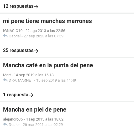
12 respuestas
mi pene tiene manchas marrones
IGNACIO10
-
22 ago 2013 a las 22:56
Gabriel
-
27 sep 2023 a las 07:59
25 respuestas
Mancha café en la punta del pene
Mart
-
14 sep 2019 a las 16:18
DRA. MARNET
-
15 sep 2019 a las 11:49
1 respuesta
Mancha en piel de pene
alejandro35
-
4 sep 2015 a las 18:02
Dealer
-
26 mar 2021 a las 02:29