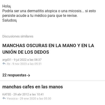
Hola¡
Podría ser una dermatitis atopica o una micosis... si esto
persiste acude a tu médico para que te revise.
Saludos¡
Discusiones similares
MANCHAS OSCURAS EN LA MANO Y EN LA
UNIÓN DE LOS DEDOS
argd31
-
9 jul 2022 a las 08:37
Itz
-
9 nov 2023 a las 05:31
22 respuestas
manchas cafes en las manos
KATEE
-
29 abr 2012 a las 10:41
Yessica
-
29 ene 2020 a las 05:30