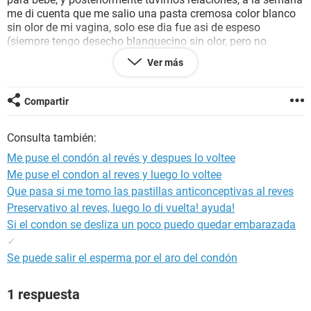
me di cuenta que me salio una pasta cremosa color blanco
sin olor de mi vagina, solo ese dia fue asi de espeso
(siempre tengo desecho blanquecino sin olor, pero no
espeso) ... desde entonces tengo miedo y mucho estres por
Ver más
pensar que quede embarazada, hoy toca que venga mi regla
y no me ha bajado, siempre soy muy regular.. AYUDA POR
FAVOR
Compartir
Consulta también:
Me puse el condón al revés y despues lo voltee
Me puse el condon al reves y luego lo voltee
Que pasa si me tomo las pastillas anticonceptivas al reves
Preservativo al reves, luego lo di vuelta! ayuda!
Si el condon se desliza un poco puedo quedar embarazada
✓
Se puede salir el esperma por el aro del condón
1 respuesta