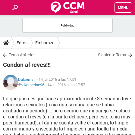
MENU
INICIO
FOROS
Foros
Embarazo
SALUD
Tema Anterior
Siguiente Tema
Condon al reves!!!
FAMILIA
Dulcemalr
- 14 jul 2016 a las 17:51
NUTRICIÓN
Katherine96
-
14 jul 2016 a las 17:57
Lo que pasa es que hace aproximadamente 3 semanas tuve
BIENESTAR
relaciones sexuales (tenia una semana que se habia
acabado mi periodo) ... pero ocurrio que mi pareja se coloco
SEXUALIDAD
el condon al reves (en la punta del pene, pero este tenia muy
poca humedad), al darme cuenta voltie el condon, lo limpie
con mi mano y enseguida lo limpie con una toalla humeda
GLOSARIO
para bebe, y posteriormente tuvimos relaciones, a la semana