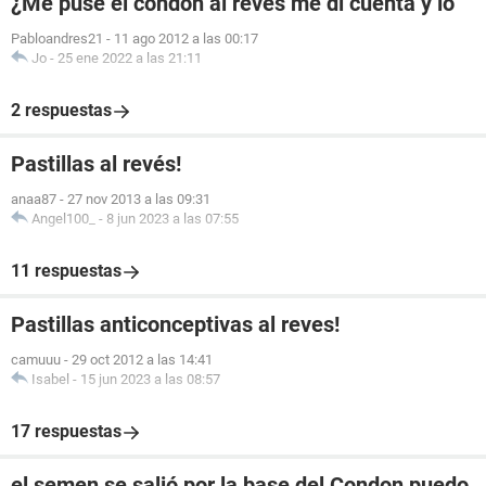
¿Me puse el condón al revés me di cuenta y lo
Pabloandres21
-
11 ago 2012 a las 00:17
Jo
-
25 ene 2022 a las 21:11
2 respuestas
Pastillas al revés!
anaa87
-
27 nov 2013 a las 09:31
Angel100_
-
8 jun 2023 a las 07:55
11 respuestas
Pastillas anticonceptivas al reves!
camuuu
-
29 oct 2012 a las 14:41
Isabel
-
15 jun 2023 a las 08:57
17 respuestas
el semen se salió por la base del Condon puedo