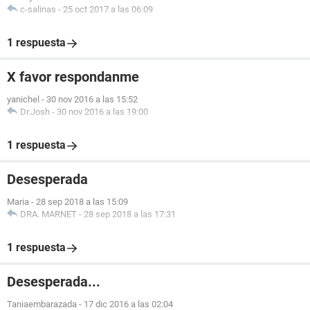
c-salinas
-
25 oct 2017 a las 06:09
1 respuesta
X favor respondanme
yanichel
-
30 nov 2016 a las 15:52
Dr.Josh
-
30 nov 2016 a las 19:00
1 respuesta
Desesperada
Maria
-
28 sep 2018 a las 15:09
DRA. MARNET
-
28 sep 2018 a las 17:31
1 respuesta
Desesperada...
Taniaembarazada
-
17 dic 2016 a las 02:04