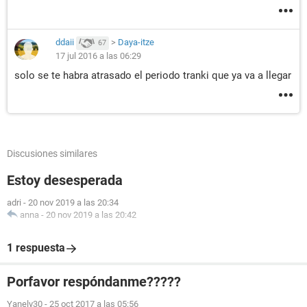
ddaii
>
Daya-itze
67
17 jul 2016 a las 06:29
solo se te habra atrasado el periodo tranki que ya va a llegar
Discusiones similares
Estoy desesperada
adri
-
20 nov 2019 a las 20:34
anna
-
20 nov 2019 a las 20:42
1 respuesta
Porfavor respóndanme?????
Yanely30
-
25 oct 2017 a las 05:56