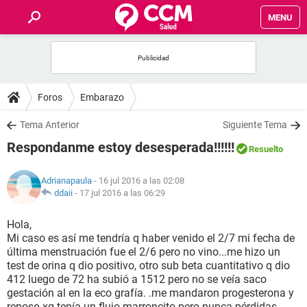
MENU
INICIO
FOROS
Foros
Embarazo
SALUD
Tema Anterior
Siguiente Tema
Respondanme estoy desesperada!!!!!!
Resuelto
FAMILIA
Adrianapaula
- 16 jul 2016 a las 02:08
NUTRICIÓN
ddaii
-
17 jul 2016 a las 06:29
Hola,
BIENESTAR
Mi caso es así me tendría q haber venido el 2/7 mi fecha de
última menstruación fue el 2/6 pero no vino...me hizo un
SEXUALIDAD
test de orina q dio positivo, otro sub beta cuantitativo q dio
412 luego de 72 ha subió a 1512 pero no se veía saco
gestación al en la eco grafía. .me mandaron progesterona y
GLOSARIO
reposo xq tenía un flujo marroncito pero nunca pérdidas