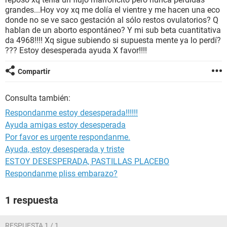
grandes...Hoy voy xq me dolía el vientre y me hacen una eco
donde no se ve saco gestación al sólo restos ovulatorios? Q
hablan de un aborto espontáneo? Y mi sub beta cuantitativa
da 4968!!!! Xq sigue subiendo si supuesta mente ya lo perdí?
??? Estoy desesperada ayuda X favor!!!!
Compartir
Consulta también:
Respondanme estoy desesperada!!!!!!
Ayuda amigas estoy desesperada
Por favor es urgente respondanme.
Ayuda, estoy desesperada y triste
ESTOY DESESPERADA, PASTILLAS PLACEBO
Respondanme pliss embarazo?
1 respuesta
RESPUESTA 1 / 1