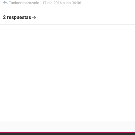
Taniaembarazada
-
17 dic 2016 a las 06:06
2 respuestas