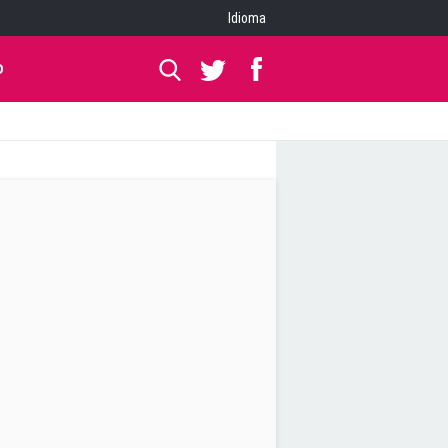
Idioma
O