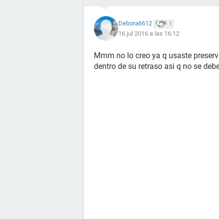
Debora6612
1
16 jul 2016 a las 16:12
Mmm no lo creo ya q usaste preserva
dentro de su retraso asi q no se deb