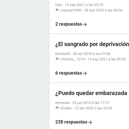
Dan
-
13 sep 2021 a las 02:19
marsan1990
-
28 sep 2023 a las 09:26
2 respuestas
¿El sangrado por deprivació
KimSa29
-
30 oct 2018 a las 01:56
Victoria__7274
-
14 sep 2021 a las 00:42
6 respuestas
¿Puedo quedar embarazada en
ermooxa
-
23 jun 2013 a las 17:27
Enidek
-
12 abr 2020 a las 20:39
238 respuestas