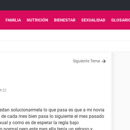
FAMILIA
NUTRICIÓN
BIENESTAR
SEXUALIDAD
GLOSARI
Siguiente Tema
04:22
dan solucionarmela lo que pasa es que a mi novia
 9 de cada mes bien pasa lo siguiente el mes pasado
ual y como es de esperar la regla bajo
 normal pero este mes ella tenía un retraso y