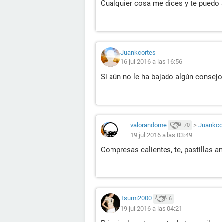
Cualquier cosa me dices y te puedo a
Juankcortes
16 jul 2016 a las 16:56
Si aún no le ha bajado algún consejo
valorandome
>
Juankco
70
19 jul 2016 a las 03:49
Compresas calientes, te, pastillas a
Tsumi2000
6
19 jul 2016 a las 04:21