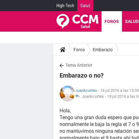
High-Tech
Salud
FOROS
SALUD
Foros
Embarazo
Tema Anterior
Embarazo o no?
Juankcortes
- 16 jul 2016 a las 15:33
Juankcortes -
19 jul 2016 a las 
Hola,
Tengo una gran duda espero que pue
normalmente le baja la regla el 7 o
no mantuvimos ninguna relación sex
normalmente bajo el 9 hasta ahí todo