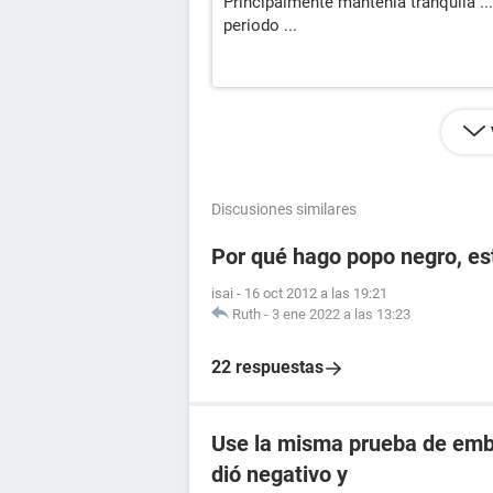
Principalmente mantenla tranquila ..
periodo ...
Discusiones similares
Por qué hago popo negro, e
isai
-
16 oct 2012 a las 19:21
Ruth
-
3 ene 2022 a las 13:23
22 respuestas
Use la misma prueba de emba
dió negativo y