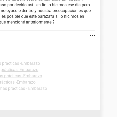
aso por decirlo así...en fin lo hicimos ese día pero
 no eyacule dentro y nuestra preocupación es que
.es posible que este barazafa si lo hicimos en
 que mencioné anteriormente ?
s prácticas -Embarazo
 prácticas -Embarazo
as prácticas -Embarazo
prácticas -Embarazo
chas prácticas - Embarazo