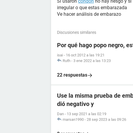
Si usaron
condón
no hay riesgo y si
irregular o que estas embarazada
Ve hacer análisis de embarazo
Discusiones similares
Por qué hago popo negro, e
isai
-
16 oct 2012 a las 19:21
Ruth
-
3 ene 2022 a las 13:23
22 respuestas
Use la misma prueba de emba
dió negativo y
Dan
-
13 sep 2021 a las 02:19
marsan1990
-
28 sep 2023 a las 09:26