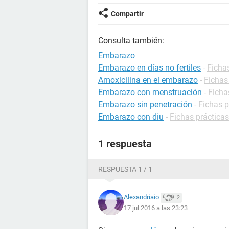
Compartir
Consulta también:
Embarazo
Embarazo en días no fertiles
-
Ficha
Amoxicilina en el embarazo
-
Fichas
Embarazo con menstruación
-
Ficha
Embarazo sin penetración
-
Fichas 
Embarazo con diu
-
Fichas práctica
1 respuesta
RESPUESTA 1 / 1
Alexandriaio
2
17 jul 2016 a las 23:23