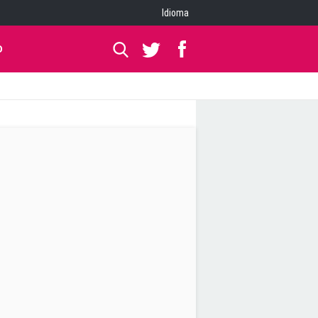
Idioma
O