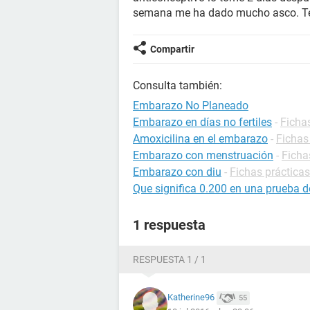
semana me ha dado mucho asco. Te
Compartir
Consulta también:
Embarazo No Planeado
Embarazo en días no fertiles
-
Ficha
Amoxicilina en el embarazo
-
Fichas
Embarazo con menstruación
-
Ficha
Embarazo con diu
-
Fichas práctica
Que significa 0.200 en una prueba 
1 respuesta
RESPUESTA 1 / 1
Katherine96
55