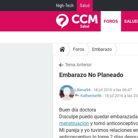
High-Tech
Salud
FOROS
SALUD
Foros
Embarazo
Tema Anterior
Embarazo No Planeado
Liliana94
- 18 jul 2016 a las 06:47
Katherine96
-
18 jul 2016 a las 23
Buen día doctora
Disculpe puedo quedar embarazada si
menstruación
y tomó anticonceptiv
Mi pareja y yo tuvimos relaciones en
anticonceptivo lo tome 2 días despu