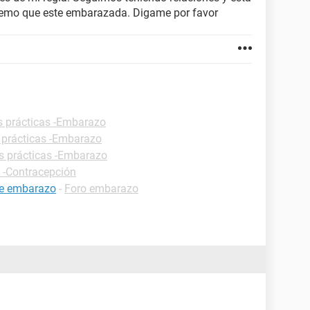
mo que este embarazada. Digame por favor
s prácticas -Embarazo
 prácticas -Embarazo
s prácticas -Embarazo
s -Contracepción
de embarazo
-
Foro embarazo