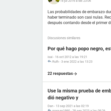
18 jul 2016 a las 23:06
Las probabilidades de embarazo dur
haber terminado son casi nulas. Re
después contando desde el primer día
Discusiones similares
Por qué hago popo negro, e
isai
-
16 oct 2012 a las 19:21
Ruth
-
3 ene 2022 a las 13:23
22 respuestas
Use la misma prueba de emba
dió negativo y
Dan
-
13 sep 2021 a las 02:19
marsan1990
-
28 sep 2023 a las 09:26