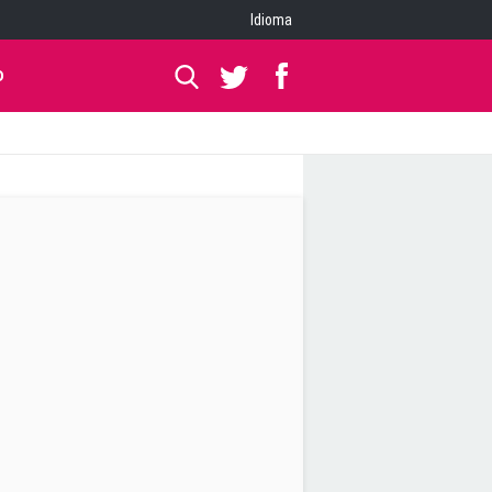
Idioma
O