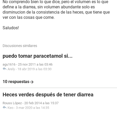
No comprendo bien lo que dice, pero el volumen es lo que
define a la diarrea, sin volumen abundante solo es
disminucion de la consistencia de las heces, que tiene que
ver con las cosas que come.
Saludos!
Discusiones similares
puedo tomar paracetamol si...
agu1616
-
25 nov 2011 a las 03:46
Arely
-
18 abr 2019 a las 03:30
10 respuestas
Heces verdes después de tener diarrea
Rouss López
-
20 feb 2014 a las 15:37
Keo
-
3 mar 2020 a las 14:35