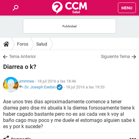
MENU
INICIO
FOROS
Foros
Salud
SALUD
Tema Anterior
Siguiente Tema
Diarrea o k?
FAMILIA
ummnee
- 18 jul 2016 a las 18:46
NUTRICIÓN
Dr. Joseph Exebio
-
18 jul 2016 a las 19:53
Ase unos tres dias aproximadamente comence a tener
BIENESTAR
diarrea pero dise mi abuela k la dierrea forsosamente tiene k
haber cagado bastante pero no es asi cada vex k voy al
SEXUALIDAD
baño cago muy poco y me duele el estomago alguien sabe k
es y por k sucede?
GLOSARIO