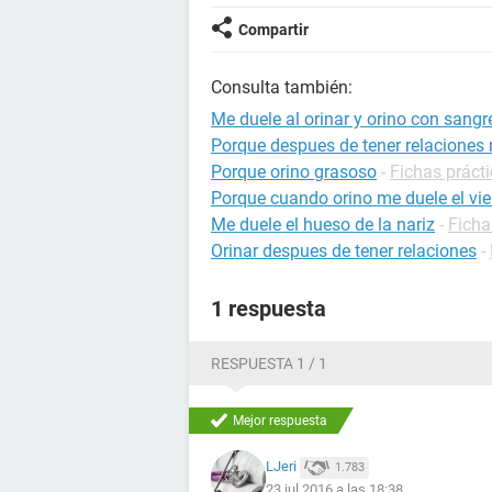
Compartir
Consulta también:
Me duele al orinar y orino con sangr
Porque despues de tener relaciones 
Porque orino grasoso
-
Fichas prácti
Porque cuando orino me duele el vie
Me duele el hueso de la nariz
-
Ficha
Orinar despues de tener relaciones
-
1 respuesta
RESPUESTA 1 / 1
Mejor respuesta
LJeri
1.783
23 jul 2016 a las 18:38