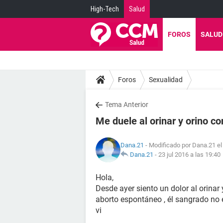
High-Tech
Salud
FOROS
SALUD
Foros
Sexualidad
Tema Anterior
Me duele al orinar y orino c
Dana.21
- Modificado por Dana.21 el
Dana.21
-
23 jul 2016 a las 19:40
Hola,
Desde ayer siento un dolor al orinar
aborto espontáneo , él sangrado no
vi