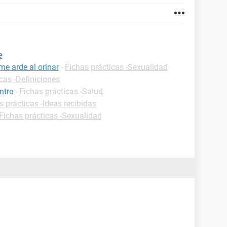
e
me arde al orinar
-
Fichas prácticas -Sexualidad
cas -Definiciones
ntre
-
Fichas prácticas -Salud
s prácticas -Ideas recibidas
Fichas prácticas -Sexualidad