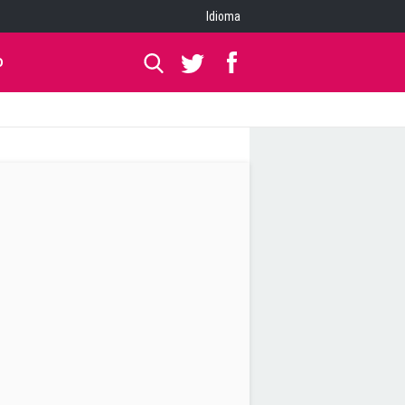
Idioma
O