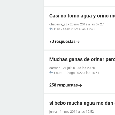
Casi no tomo agua y orino 
chaparra_28
-
20 nov 2012 a las 07:27
Dan
-
4 feb 2022 a las 17:43
73 respuestas
Muchas ganas de orinar pero
carmen
-
21 jul 2010 a las 20:50
Laura
-
19 ago 2022 a las 16:51
258 respuestas
si bebo mucha agua me dan g
junior
-
14 nov 2014 a las 19:52