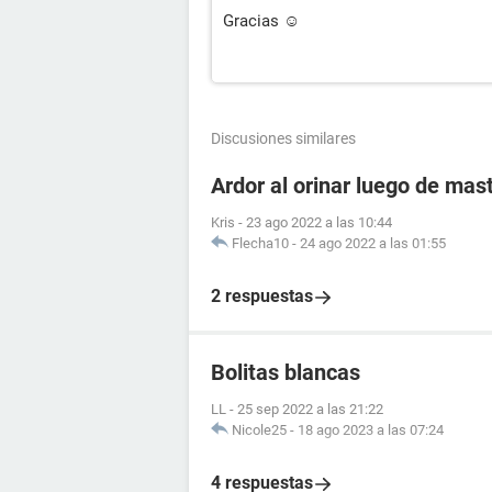
Gracias ☺
Discusiones similares
Ardor al orinar luego de mas
Kris
-
23 ago 2022 a las 10:44
Flecha10
-
24 ago 2022 a las 01:55
2 respuestas
Bolitas blancas
LL
-
25 sep 2022 a las 21:22
Nicole25
-
18 ago 2023 a las 07:24
4 respuestas