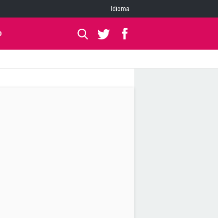
Idioma
O