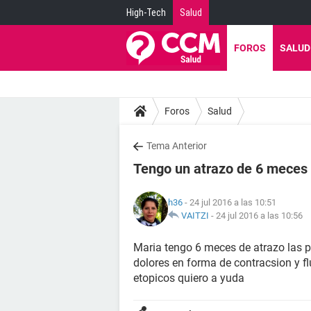
High-Tech
Salud
FOROS
SALUD
Foros
Salud
Tema Anterior
Tengo un atrazo de 6 meces 
h36
- 24 jul 2016 a las 10:51
VAITZI
-
24 jul 2016 a las 10:56
Maria tengo 6 meces de atrazo las
dolores en forma de contracsion y f
etopicos quiero a yuda