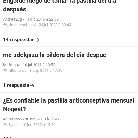
Engordé luego de tomar la pastilla del día
después
Andrea28g
-
11 dic 2016 à 22:36
Japeneseblood
-
24 jul 2023 à 09:44
14 respuestas
me adelgaza la pildora del dia despue
Mafemuz
-
16 jul 2011 à 19:53
alberto-sp
-
8 sep 2011 à 17:45
1 respuesta
¿Es confiable la pastilla anticonceptiva mensual
Nogest?
edilysnoop
-
30 nov 2013 à 13:49
Laura
-
10 jun 2022 à 19:16