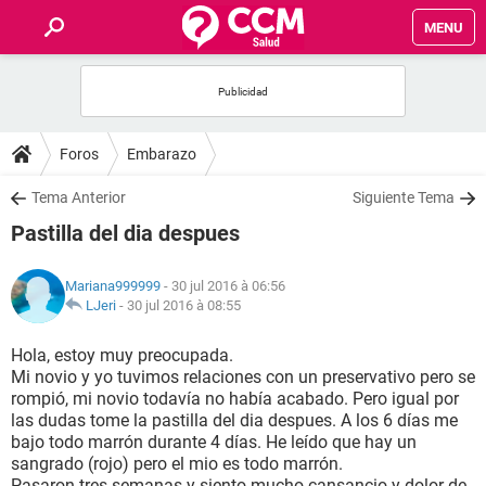
MENU
INICIO
FORUMS
Foros
Embarazo
SALUD
Tema Anterior
Siguiente Tema
Pastilla del dia despues
FAMILIA
Mariana999999
- 30 jul 2016 à 06:56
NUTRICIÓN
LJeri
-
30 jul 2016 à 08:55
Hola, estoy muy preocupada.
BIENESTAR
Mi novio y yo tuvimos relaciones con un preservativo pero se
rompió, mi novio todavía no había acabado. Pero igual por
SEXUALIDAD
las dudas tome la pastilla del dia despues. A los 6 días me
bajo todo marrón durante 4 días. He leído que hay un
sangrado (rojo) pero el mio es todo marrón.
GLOSARIO
Pasaron tres semanas y siento mucho cansancio y dolor de