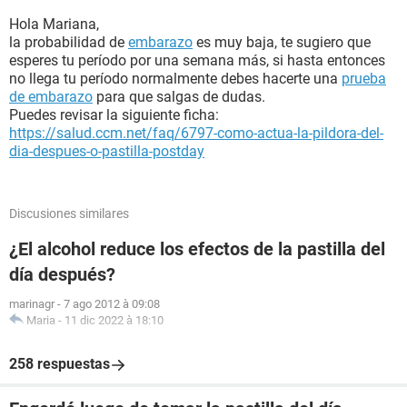
Hola Mariana,
la probabilidad de
embarazo
es muy baja, te sugiero que
esperes tu período por una semana más, si hasta entonces
no llega tu período normalmente debes hacerte una
prueba
de embarazo
para que salgas de dudas.
Puedes revisar la siguiente ficha:
https://salud.ccm.net/faq/6797-como-actua-la-pildora-del-
dia-despues-o-pastilla-postday
Discusiones similares
¿El alcohol reduce los efectos de la pastilla del
día después?
marinagr
-
7 ago 2012 à 09:08
Maria
-
11 dic 2022 à 18:10
258 respuestas