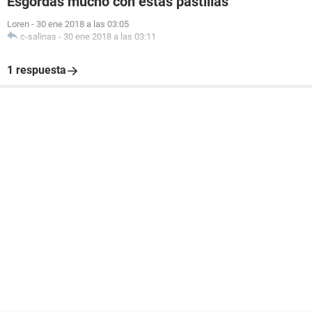
Esgordas mucho con estas pastillas
Loren
-
30 ene 2018 a las 03:05
c-salinas
-
30 ene 2018 a las 03:11
1 respuesta