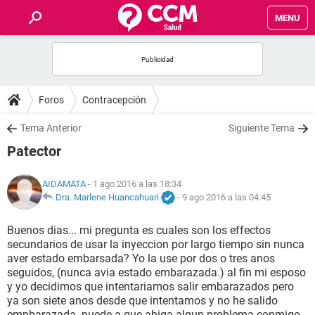
MENU
INICIO
FOROS
Foros
Contracepción
SALUD
Tema Anterior
Siguiente Tema
Patector
FAMILIA
AIDAMATA
- 1 ago 2016 a las 18:34
NUTRICIÓN
Dra. Marlene Huancahuari
-
9 ago 2016 a las 04:45
Buenos dias... mi pregunta es cuales son los effectos
BIENESTAR
secundarios de usar la inyeccion por largo tiempo sin nunca
aver estado embarsada? Yo la use por dos o tres anos
SEXUALIDAD
seguidos, (nunca avia estado embarazada.) al fin mi esposo
y yo decidimos que intentariamos salir embarazados pero
ya son siete anos desde que intentamos y no he salido
GLOSARIO
empbarazada. puede a que ahiga algun problema conmigo