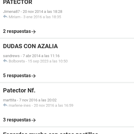
PATECTOR
Jimena87
-
20 nov 2014 a las 18:28
Miriam
-
3 ene 2016 a las 18:35
2 respuestas
DUDAS CON AZALIA
sandrews
-
7 abr 2014 a las 11:16
Bolboreta
-
15 sep 2023 a las 10:50
5 respuestas
Patector Nf.
marttita
-
7 nov 2016 a las 20:02
marlene-ines
-
20 nov 2016 a las 16:59
3 respuestas