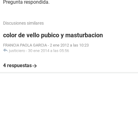
Pregunta respondida.
Discusiones similares
color de vello pubico y masturbacion
FRANCIA PAOLA GARCIA
-
2 ene 2012 a las 10:23
justiciero
-
30 ene 2014 a las 05:56
4 respuestas