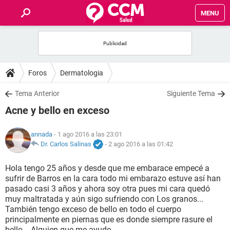
MENU
INICIO
FOROS
Foros
Dermatologia
SALUD
Tema Anterior
Siguiente Tema
Acne y bello en exceso
FAMILIA
annada
- 1 ago 2016 a las 23:01
NUTRICIÓN
Dr. Carlos Salinas
-
2 ago 2016 a las 01:42
Hola tengo 25 años y desde que me embarace empecé a
BIENESTAR
sufrir de Barros en la cara todo mi embarazo estuve así han
pasado casi 3 años y ahora soy otra pues mi cara quedó
SEXUALIDAD
muy maltratada y aún sigo sufriendo con Los granos...
También tengo exceso de bello en todo el cuerpo
principalmente en piernas que es donde siempre rasure el
GLOSARIO
bello... Alguien que me ayude