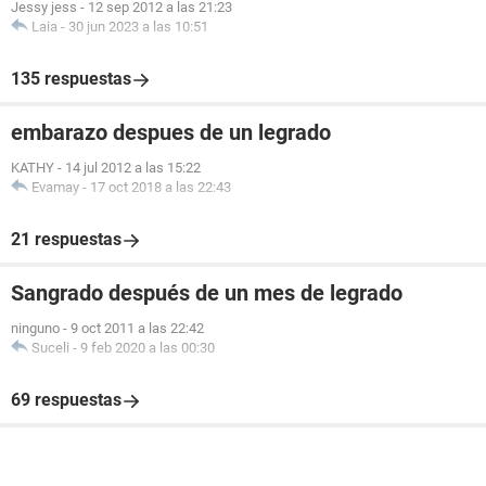
Jessy jess
-
12 sep 2012 a las 21:23
Laia
-
30 jun 2023 a las 10:51
135 respuestas
embarazo despues de un legrado
KATHY
-
14 jul 2012 a las 15:22
Evamay
-
17 oct 2018 a las 22:43
21 respuestas
Sangrado después de un mes de legrado
ninguno
-
9 oct 2011 a las 22:42
Suceli
-
9 feb 2020 a las 00:30
69 respuestas