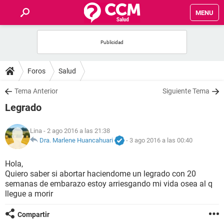
MENU
INICIO
FOROS
Foros
Salud
SALUD
Tema Anterior
Siguiente Tema
Legrado
FAMILIA
Lina
- 2 ago 2016 a las 21:38
NUTRICIÓN
Dra. Marlene Huancahuari
-
3 ago 2016 a las 00:40
Hola,
BIENESTAR
Quiero saber si abortar haciendome un legrado con 20
semanas de embarazo estoy arriesgando mi vida osea al q
SEXUALIDAD
llegue a morir
Compartir
GLOSARIO