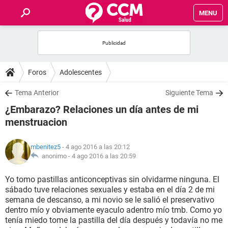
MENU
INICIO
FOROS
Foros
Adolescentes
SALUD
Tema Anterior
Siguiente Tema
¿Embarazo? Relaciones un día antes de mi
FAMILIA
menstruacion
NUTRICIÓN
mbenitez5
- 4 ago 2016 a las 20:12
anonimo -
4 ago 2016 a las 20:59
BIENESTAR
Yo tomo pastillas anticonceptivas sin olvidarme ninguna. El
sábado tuve relaciones sexuales y estaba en el día 2 de mi
SEXUALIDAD
semana de descanso, a mi novio se le salió el preservativo
dentro mío y obviamente eyaculo adentro mío tmb. Como yo
tenía miedo tome la pastilla del día después y todavía no me
GLOSARIO