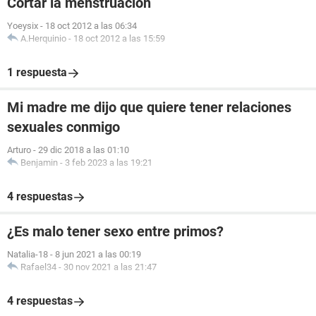
Cortar la menstruación
Yoeysix
-
18 oct 2012 a las 06:34
A.Herquinio
-
18 oct 2012 a las 15:59
1 respuesta
Mi madre me dijo que quiere tener relaciones
sexuales conmigo
Arturo
-
29 dic 2018 a las 01:10
Benjamin
-
3 feb 2023 a las 19:21
4 respuestas
¿Es malo tener sexo entre primos?
Natalia-18
-
8 jun 2021 a las 00:19
Rafael34
-
30 nov 2021 a las 21:47
4 respuestas