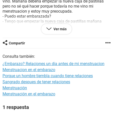
vino. Mañana debería empezar la nueva caja de pastillas
pero no sé qué hacer porque todavía no me vino mi
menstruacion y estoy muy preocupada.
- Puedo estar embarazada?
- Tengo que empezar la nueva caja de pastillas mañana
aunque no me haya venido?
Ver más
- O tengo que esperar a que me venga la menstruacion y
comenzar una nueva caja?
Muchísimas gracias!
Compartir
Consulta también:
¿Embarazo? Relaciones un día antes de mi menstruacion
Menstruacion en el embarazo
Porque un hombre tiembla cuando tiene relaciones
Sangrado despues de tener relaciones
Menstruación
Menstruación en el embarazo
1 respuesta