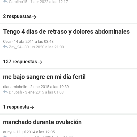
Carolina15
-
1 abr 2022 a las 12:17
2 respuestas
Tengo 4 días de retraso y dolores abdominales
Ceci
-
14 abr 2011 a las 03:48
Zay_24
-
30 jun 2020 a las 21:09
137 respuestas
me bajo sangre en mi día fertil
dianamichelle
-
2 ene 2015 a las 19:39
Dr.Josh
-
3 ene 2015 a las 01:08
1 respuesta
manchado durante ovulación
auriyu
-
11 jul 2014 a las 12:05