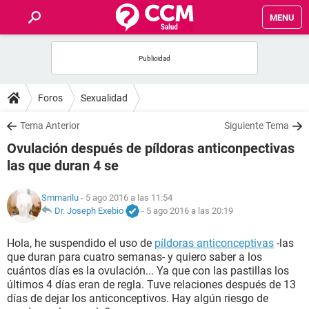
MENU
INICIO
FOROS
Foros
Sexualidad
SALUD
Tema Anterior
Siguiente Tema
Ovulación después de píldoras anticonpectivas
FAMILIA
las que duran 4 se
NUTRICIÓN
Smmarilu
- 5 ago 2016 a las 11:54
Dr. Joseph Exebio
-
5 ago 2016 a las 20:19
BIENESTAR
Hola, he suspendido el uso de
píldoras anticonceptivas
-las
que duran para cuatro semanas- y quiero saber a los
SEXUALIDAD
cuántos días es la ovulación... Ya que con las pastillas los
últimos 4 días eran de regla. Tuve relaciones después de 13
días de dejar los anticonceptivos. Hay algún riesgo de
GLOSARIO