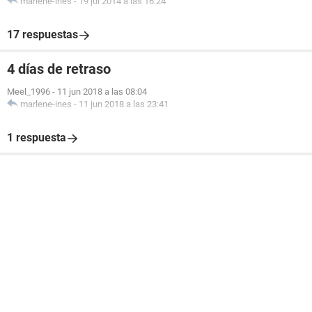
marlene-ines
-
19 jul 2014 a las 16:24
17 respuestas
4 días de retraso
Meel_1996
-
11 jun 2018 a las 08:04
marlene-ines
-
11 jun 2018 a las 23:41
1 respuesta