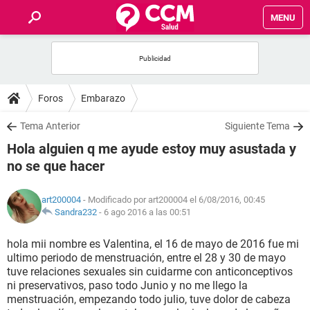
MENU
INICIO
FOROS
Foros
Embarazo
SALUD
Tema Anterior
Siguiente Tema
Hola alguien q me ayude estoy muy asustada y
FAMILIA
no se que hacer
NUTRICIÓN
art200004
- Modificado por art200004 el 6/08/2016, 00:45
Sandra232
-
6 ago 2016 a las 00:51
BIENESTAR
hola mii nombre es Valentina, el 16 de mayo de 2016 fue mi
ultimo periodo de menstruación, entre el 28 y 30 de mayo
SEXUALIDAD
tuve relaciones sexuales sin cuidarme con anticonceptivos
ni preservativos, paso todo Junio y no me llego la
menstruación, empezando todo julio, tuve dolor de cabeza
GLOSARIO