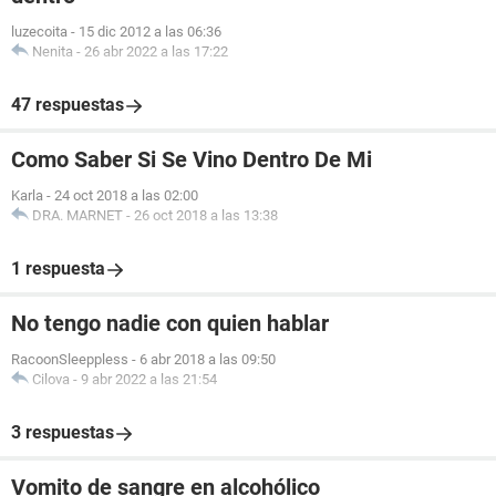
luzecoita
-
15 dic 2012 a las 06:36
Nenita
-
26 abr 2022 a las 17:22
47 respuestas
Como Saber Si Se Vino Dentro De Mi
Karla
-
24 oct 2018 a las 02:00
DRA. MARNET
-
26 oct 2018 a las 13:38
1 respuesta
No tengo nadie con quien hablar
RacoonSleeppless
-
6 abr 2018 a las 09:50
Cilova
-
9 abr 2022 a las 21:54
3 respuestas
Vomito de sangre en alcohólico