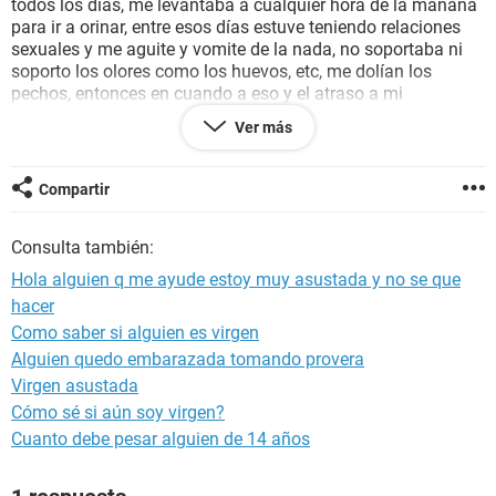
todos los días, me levantaba a cualquier hora de la mañana
para ir a orinar, entre esos días estuve teniendo relaciones
sexuales y me aguite y vomite de la nada, no soportaba ni
soporto los olores como los huevos, etc, me dolían los
pechos, entonces en cuando a eso y el atraso a mi
menstruación dude y me hice el primer test que fue negativo,
Ver más
una semana mas me hice el segundo y salio positivo,
entonces fue a la gínecologo y no salió nada en la ecografía,
me mando a hacer un test y salio negativo hoy 5 de agosto
Compartir
me llego mi menstruación aunque con mas sangre de lo
normal y muy ocura, y aun me duelen mas los pezones y los
Consulta también:
senos y me arden, también me salieron bolas blancas en los
pezones y alrededor y también me salió un liquido blanco,
Hola alguien q me ayude estoy muy asustada y no se que
por favor ayudenme!
hacer
Como saber si alguien es virgen
Alguien quedo embarazada tomando provera
Virgen asustada
Cómo sé si aún soy virgen?
Cuanto debe pesar alguien de 14 años