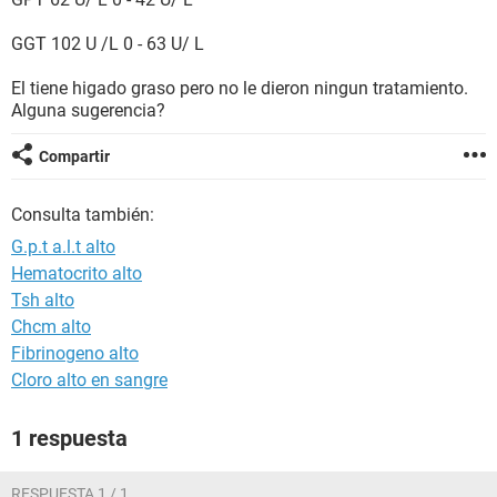
GGT 102 U /L 0 - 63 U/ L
El tiene higado graso pero no le dieron ningun tratamiento.
Alguna sugerencia?
Compartir
Consulta también:
G.p.t a.l.t alto
Hematocrito alto
Tsh alto
Chcm alto
Fibrinogeno alto
Cloro alto en sangre
1 respuesta
RESPUESTA 1 / 1