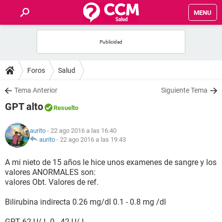
MENU
INICIO
FOROS
Foros
Salud
SALUD
Tema Anterior
Siguiente Tema
GPT alto
Resuelto
FAMILIA
aurito
- 22 ago 2016 a las 16:40
NUTRICIÓN
aurito
-
22 ago 2016 a las 19:43
A mi nieto de 15 años le hice unos examenes de sangre y los
BIENESTAR
valores ANORMALES son:
valores Obt. Valores de ref.
SEXUALIDAD
Bilirubina indirecta 0.26 mg/dl 0.1 - 0.8 mg /dl
GLOSARIO
GPT 62 U/ L 0 - 42 U/ L