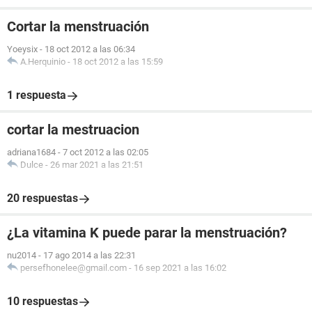
Cortar la menstruación
Yoeysix
-
18 oct 2012 a las 06:34
A.Herquinio
-
18 oct 2012 a las 15:59
1 respuesta
cortar la mestruacion
adriana1684
-
7 oct 2012 a las 02:05
Dulce
-
26 mar 2021 a las 21:51
20 respuestas
¿La vitamina K puede parar la menstruación?
nu2014
-
17 ago 2014 a las 22:31
persefhonelee@gmail.com
-
16 sep 2021 a las 16:02
10 respuestas