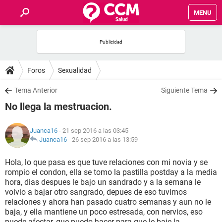
MENU
INICIO
FOROS
Foros
Sexualidad
SALUD
Tema Anterior
Siguiente Tema
No llega la mestruacion.
FAMILIA
Juanca16
- 21 sep 2016 a las 03:45
NUTRICIÓN
Juanca16
-
26 sep 2016 a las 13:59
Hola, lo que pasa es que tuve relaciones con mi novia y se
BIENESTAR
rompio el condon, ella se tomo la pastilla postday a la media
hora, dias despues le bajo un sandrado y a la semana le
SEXUALIDAD
volvio a bajar otro sangrado, depues de eso tuvimos
relaciones y ahora han pasado cuatro semanas y aun no le
baja, y ella mantiene un poco estresada, con nervios, eso
GLOSARIO
puede afectar, que puedo hacer para que le baje la