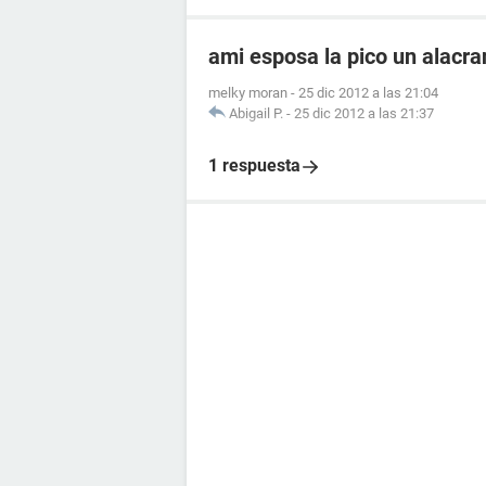
ami esposa la pico un alacr
melky moran
-
25 dic 2012 a las 21:04
Abigail P.
-
25 dic 2012 a las 21:37
1 respuesta