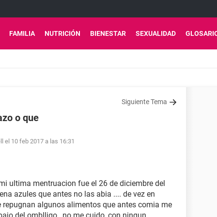
FAMILIA
NUTRICIÓN
BIENESTAR
SEXUALIDAD
GLOSARI
Siguiente Tema
azo o que
l el 10 feb 2017 a las 16:31
mi ultima mentruacion fue el 26 de diciembre del
ena azules que antes no las abia .... de vez en
 repugnan algunos alimentos que antes comia me
ajo del omblligo , no me cuido, con ningun