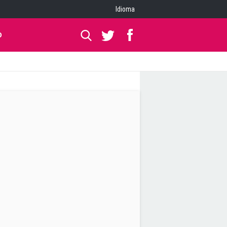
Idioma
O