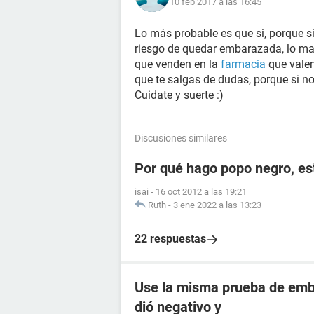
10 feb 2017 a las 16:45
Lo más probable es que si, porque si
riesgo de quedar embarazada, lo ma
que venden en la
farmacia
que vale
que te salgas de dudas, porque si n
Cuidate y suerte :)
Discusiones similares
Por qué hago popo negro, e
isai
-
16 oct 2012 a las 19:21
Ruth
-
3 ene 2022 a las 13:23
22 respuestas
Use la misma prueba de emba
dió negativo y