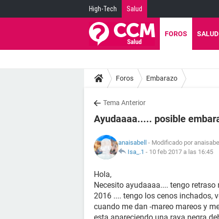
High-Tech
Salud
FOROS
SALUD
Foros
Embarazo
Tema Anterior
Ayudaaaa..... posible embar
anaisabell
- Modificado por anaisabel
Isa_.1
-
10 feb 2017 a las 16:45
Hola,
Necesito ayudaaaa.... tengo retraso 
2016 .... tengo los cenos inchados, v
cuando me dan -mareo mareos y me
esta apareciendo una raya negra deb