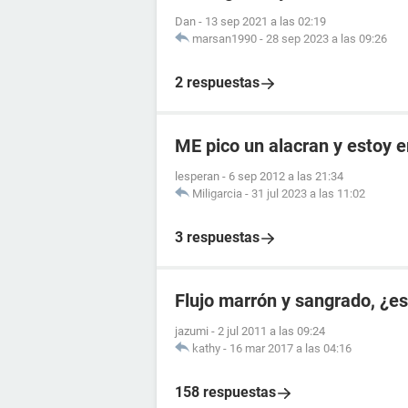
Dan
-
13 sep 2021 a las 02:19
marsan1990
-
28 sep 2023 a las 09:26
2 respuestas
ME pico un alacran y estoy
lesperan
-
6 sep 2012 a las 21:34
Miligarcia
-
31 jul 2023 a las 11:02
3 respuestas
Flujo marrón y sangrado, ¿
jazumi
-
2 jul 2011 a las 09:24
kathy
-
16 mar 2017 a las 04:16
158 respuestas