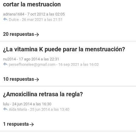
cortar la mestruacion
adriana1684
-
7 oct 2012 a las 02:05
Dulce
-
26 mar 2021 a las 21:51
20 respuestas
¿La vitamina K puede parar la menstruación?
nu2014
-
17 ago 2014 a las 22:31
persefhonelee@gmail.com
-
16 sep 2021 a las 16:02
10 respuestas
¿Amoxicilina retrasa la regla?
lulu
-
24 jun 2014 a las 16:30
Aída María
-
25 jun 2014 a las 13:40
1 respuesta