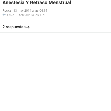
Anestesia Y Retraso Menstrual
Rosxz
-
13 may 2014 a las 04:14
Erika
-
8 feb 2020 a las 16:16
2 respuestas