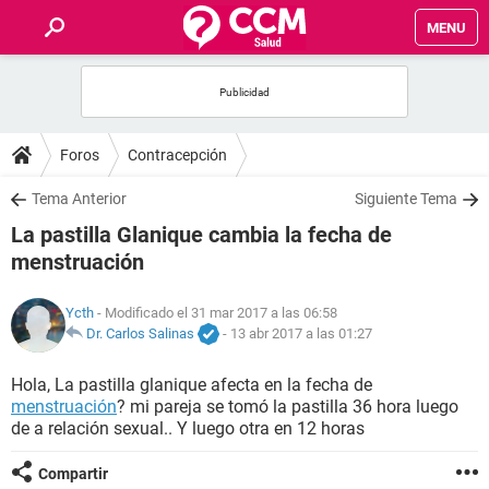
MENU
INICIO
FOROS
Foros
Contracepción
SALUD
Tema Anterior
Siguiente Tema
La pastilla Glanique cambia la fecha de
FAMILIA
menstruación
NUTRICIÓN
Ycth
- Modificado el 31 mar 2017 a las 06:58
Dr. Carlos Salinas
-
13 abr 2017 a las 01:27
BIENESTAR
Hola, La pastilla glanique afecta en la fecha de
menstruación
? mi pareja se tomó la pastilla 36 hora luego
SEXUALIDAD
de a relación sexual.. Y luego otra en 12 horas
GLOSARIO
Compartir