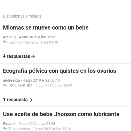
Discusiones similares
Miomas se mueve como un bebe
Aracelly
-
4 ene 2019 a las 02:57
Lety
-
27 may 2023 a las 09:18
4 respuestas
Ecografia pélvica con quistes en los ovarios
andreeliza
-
4 ago 2019 a las 03:46
DRA. MARNET
-
4 ago 2019 a las 12:07
1 respuesta
Use aceite de bebe Jhonson como lubricante
Ricardo
-
5 sep 2022 a las 01:48
Tepasasnico
-
19 oct 2022 a las 00:36