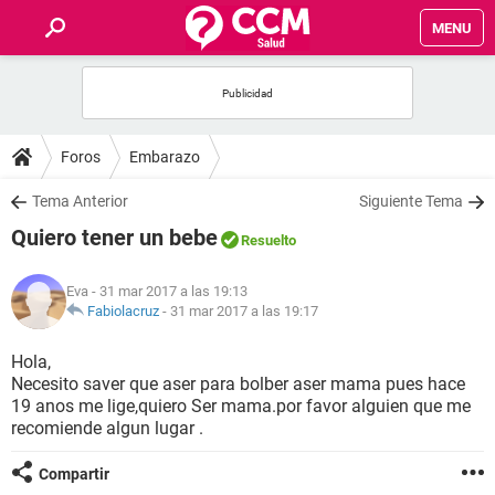
MENU
INICIO
FOROS
Foros
Embarazo
SALUD
Tema Anterior
Siguiente Tema
Quiero tener un bebe
Resuelto
FAMILIA
Eva
- 31 mar 2017 a las 19:13
NUTRICIÓN
Fabiolacruz
-
31 mar 2017 a las 19:17
Hola,
BIENESTAR
Necesito saver que aser para bolber aser mama pues hace
19 anos me lige,quiero Ser mama.por favor alguien que me
SEXUALIDAD
recomiende algun lugar .
Compartir
GLOSARIO