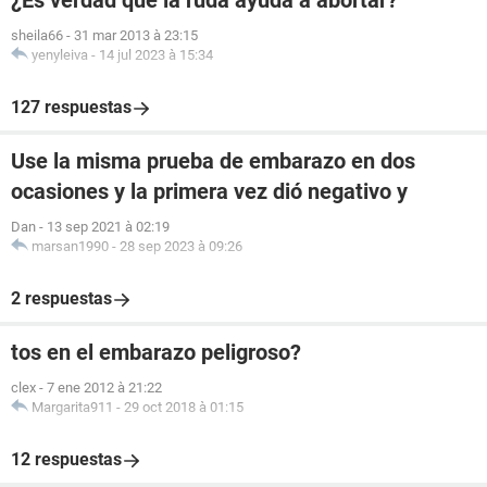
¿Es verdad que la ruda ayuda a abortar?
sheila66
-
31 mar 2013 à 23:15
yenyleiva
-
14 jul 2023 à 15:34
127 respuestas
Use la misma prueba de embarazo en dos
ocasiones y la primera vez dió negativo y
Dan
-
13 sep 2021 à 02:19
marsan1990
-
28 sep 2023 à 09:26
2 respuestas
tos en el embarazo peligroso?
clex
-
7 ene 2012 à 21:22
Margarita911
-
29 oct 2018 à 01:15
12 respuestas