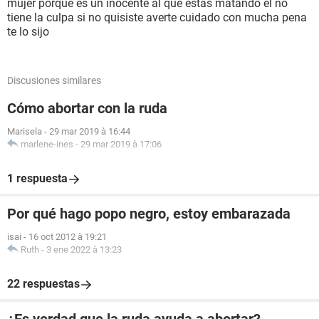
mujer porque es un inocente al que estas matando el no
tiene la culpa si no quisiste averte cuidado con mucha pena
te lo sijo
Discusiones similares
Cómo abortar con la ruda
Marisela
-
29 mar 2019 à 16:44
marlene-ines
-
29 mar 2019 à 17:06
1 respuesta
Por qué hago popo negro, estoy embarazada
isai
-
16 oct 2012 à 19:21
Ruth
-
3 ene 2022 à 13:23
22 respuestas