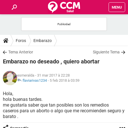
MENU
INICIO
FORUMS
Foros
Embarazo
SALUD
Tema Anterior
Siguiente Tema
Embarazo no deseado , quiero abortar
FAMILIA
esmeralda
- 31 mar 2017 à 22:28
NUTRICIÓN
flaviarivas1234
-
5 feb 2018 à 03:59
Hola,
BIENESTAR
hola buenas tardes.
me gustaría saber que tan posibles son los remedios
SEXUALIDAD
caseros para un aborto o algo que me recomienden seguro y
barato .
GLOSARIO