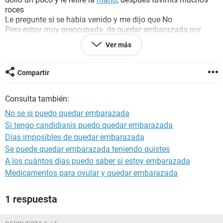
roces
Le pregunte si se habia venido y me dijo que No
Pero estoy muy preocupada, de quedar embarazada por
algun metodo o circunstancia
Ver más
Digame que puedo pasar
¿Tengo riesgo de obtener un
embarazo
o solo puedo obtener
una
infeccion vaginal
? Otra cosa
Compartir
Esto paso un dia despues de terminar mi
menstruacion
Consulta también:
No se si puedo quedar embarazada
Si tengo candidiasis puedo quedar embarazada
Días imposibles de quedar embarazada
Se puede quedar embarazada teniendo quistes
A los cuántos dias puedo saber si estoy embarazada
Medicamentos para ovular y quedar embarazada
1 respuesta