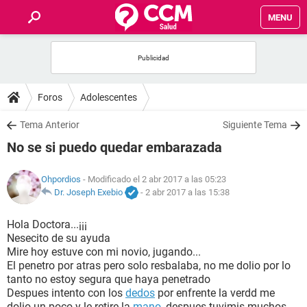
MENU
INICIO
FOROS
Foros
Adolescentes
SALUD
Tema Anterior
Siguiente Tema
No se si puedo quedar embarazada
FAMILIA
Ohpordios
- Modificado el 2 abr 2017 a las 05:23
NUTRICIÓN
Dr. Joseph Exebio
-
2 abr 2017 a las 15:38
Hola Doctora...¡¡¡
BIENESTAR
Nesecito de su ayuda
Mire hoy estuve con mi novio, jugando...
SEXUALIDAD
El penetro por atras pero solo resbalaba, no me dolio por lo
tanto no estoy segura que haya penetrado
Despues intento con los
dedos
por enfrente la verdd me
GLOSARIO
dolio un poco y le retire la
mano
, despues tuvimis muchos