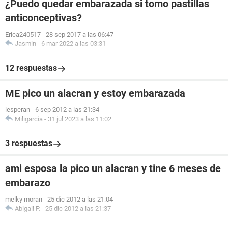
¿Puedo quedar embarazada si tomo pastillas
anticonceptivas?
Erica240517
-
28 sep 2017 a las 06:47
Jasmin
-
6 mar 2022 a las 03:31
12 respuestas
ME pico un alacran y estoy embarazada
lesperan
-
6 sep 2012 a las 21:34
Miligarcia
-
31 jul 2023 a las 11:02
3 respuestas
ami esposa la pico un alacran y tine 6 meses de
embarazo
melky moran
-
25 dic 2012 a las 21:04
Abigail P.
-
25 dic 2012 a las 21:37