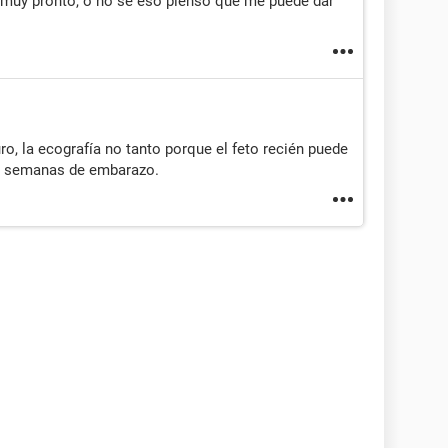
 muy pronto, o no se eso pienso que me puede dar
ro, la ecografía no tanto porque el feto recién puede
 6 semanas de embarazo.