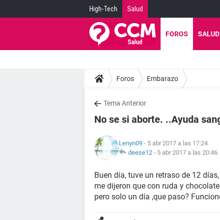
High-Tech
Salud
FOROS
SALUD
Foros
Embarazo
Tema Anterior
No se si aborte. ..Ayuda san
Lenyn09
- 5 abr 2017 a las 17:24
deese12
-
5 abr 2017 a las 20:46
Buen día, tuve un retraso de 12 días
me dijeron que con ruda y chocolate 
pero solo un día ,que paso? Funcio