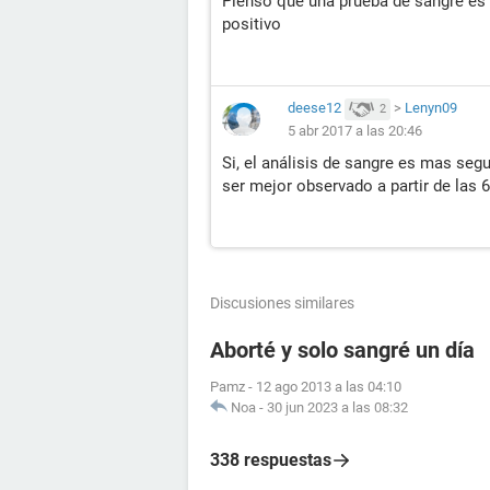
Pienso que una prueba de sangre es
positivo
deese12
>
Lenyn09
2
5 abr 2017 a las 20:46
Si, el análisis de sangre es mas segu
ser mejor observado a partir de las
Discusiones similares
Aborté y solo sangré un día
Pamz
-
12 ago 2013 a las 04:10
Noa
-
30 jun 2023 a las 08:32
338 respuestas