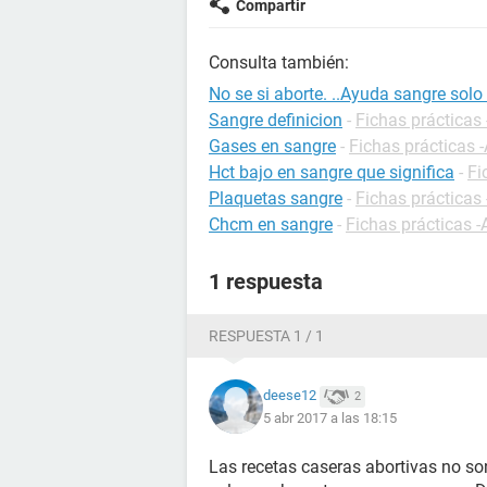
Compartir
Consulta también:
No se si aborte. ..Ayuda sangre solo
Sangre definicion
-
Fichas prácticas 
Gases en sangre
-
Fichas prácticas -
Hct bajo en sangre que significa
-
Fi
Plaquetas sangre
-
Fichas prácticas 
Chcm en sangre
-
Fichas prácticas -
1 respuesta
RESPUESTA 1 / 1
deese12
2
5 abr 2017 a las 18:15
Las recetas caseras abortivas no so