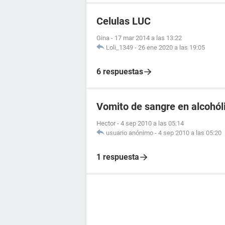
Celulas LUC
Gina
-
17 mar 2014 a las 13:22
Loli_1349
-
26 ene 2020 a las 19:05
6 respuestas
Vomito de sangre en alcohól
Hector
-
4 sep 2010 a las 05:14
usuario anónimo
-
4 sep 2010 a las 05:20
1 respuesta