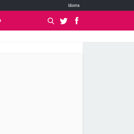
Idioma
O