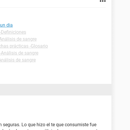
 un dia
-Definiciones
Análisis de sangre
chas prácticas -Glosario
-Análisis de sangre
Análisis de sangre
n seguras. Lo que hizo el te que consumiste fue