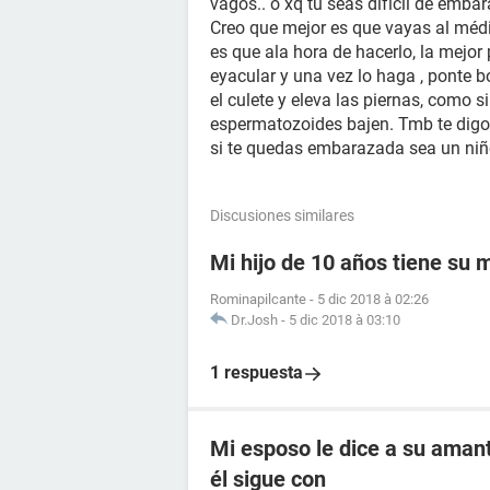
vagos.. o xq tú seas difícil de embar
Creo que mejor es que vayas al médi
es que ala hora de hacerlo, la mejor
eyacular y una vez lo haga , ponte 
el culete y eleva las piernas, como s
espermatozoides bajen. Tmb te digo
si te quedas embarazada sea un niñ
Discusiones similares
Mi hijo de 10 años tiene su
Rominapilcante
-
5 dic 2018 à 02:26
Dr.Josh
-
5 dic 2018 à 03:10
1 respuesta
Mi esposo le dice a su amant
él sigue con