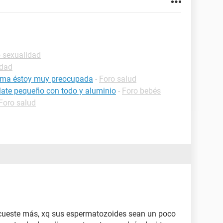
 sexualidad
idad
loma éstoy muy preocupada
-
Foro salud
late pequeño con todo y aluminio
-
Foro bebés
Foro salud
s cueste más, xq sus espermatozoides sean un poco