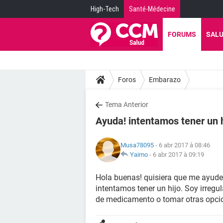
High-Tech
Santé-Médecine
FORUMS
SAL
Foros
Embarazo
Tema Anterior
Ayuda! intentamos tener un h
Musa78095
- 6 abr 2017 à 08:46
Yaimo
-
6 abr 2017 à 09:19
Hola buenas! quisiera que me ayuden
intentamos tener un hijo. Soy irregul
de medicamento o tomar otras opci