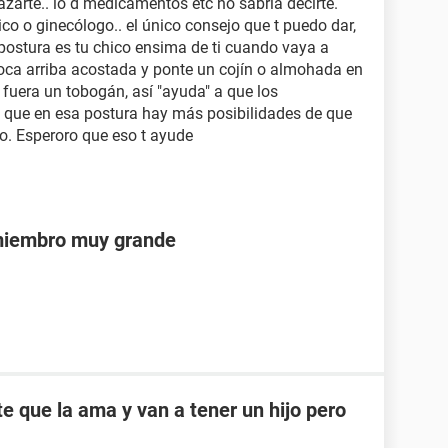
azarte.. lo d medicamentos etc no sabría decirte.
co o ginecólogo.. el único consejo que t puedo dar,
 postura es tu chico ensima de ti cuando vaya a
boca arriba acostada y ponte un cojín o almohada en
i fuera un tobogán, así "ayuda" a que los
 que en esa postura hay más posibilidades de que
o. Esperoro que eso t ayude
 miembro muy grande
e que la ama y van a tener un hijo pero