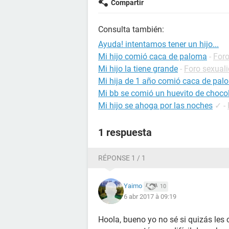
Compartir
Consulta también:
Ayuda! intentamos tener un hijo...
Mi hijo comió caca de paloma
-
Foro
Mi hijo la tiene grande
-
Foro sexual
Mi hija de 1 año comió caca de pa
Mi bb se comió un huevito de choco
Mi hijo se ahoga por las noches
✓
-
1 respuesta
RÉPONSE 1 / 1
Yaimo
10
6 abr 2017 à 09:19
Hoola, bueno yo no sé si quizás le