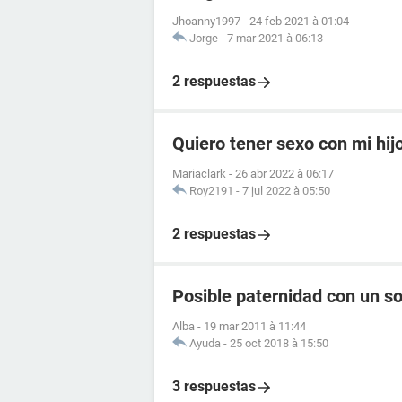
Jhoanny1997
-
24 feb 2021 à 01:04
Jorge
-
7 mar 2021 à 06:13
2 respuestas
Quiero tener sexo con mi hij
Mariaclark
-
26 abr 2022 à 06:17
Roy2191
-
7 jul 2022 à 05:50
2 respuestas
Posible paternidad con un sol
Alba
-
19 mar 2011 à 11:44
Ayuda
-
25 oct 2018 à 15:50
3 respuestas