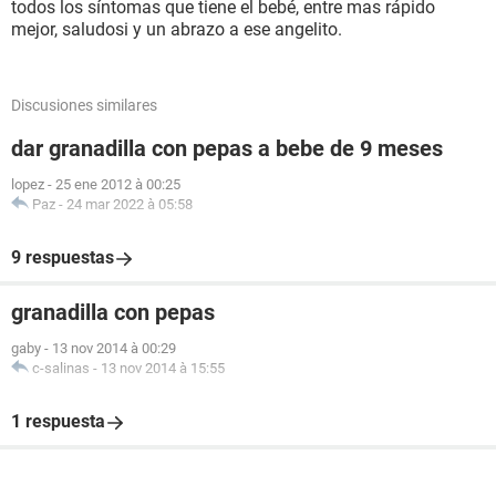
todos los síntomas que tiene el bebé, entre mas rápido
mejor, saludosi y un abrazo a ese angelito.
Discusiones similares
dar granadilla con pepas a bebe de 9 meses
lopez
-
25 ene 2012 à 00:25
Paz
-
24 mar 2022 à 05:58
9 respuestas
granadilla con pepas
gaby
-
13 nov 2014 à 00:29
c-salinas
-
13 nov 2014 à 15:55
1 respuesta