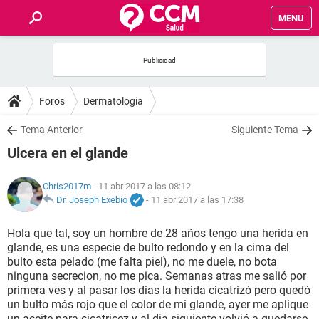
MENU
INICIO
FOROS
Foros
Dermatologia
SALUD
Tema Anterior
Siguiente Tema
Ulcera en el glande
FAMILIA
Chris2017m
- 11 abr 2017 a las 08:12
NUTRICIÓN
Dr. Joseph Exebio
-
11 abr 2017 a las 17:38
Hola que tal, soy un hombre de 28 años tengo una herida en
BIENESTAR
glande, es una especie de bulto redondo y en la cima del
bulto esta pelado (me falta piel), no me duele, no bota
SEXUALIDAD
ninguna secrecion, no me pica. Semanas atras me salió por
primera ves y al pasar los dias la herida cicatrizó pero quedó
un bulto más rojo que el color de mi glande, ayer me aplique
GLOSARIO
un aceite para cicatricez y al dia siguiente volvió a quedarse