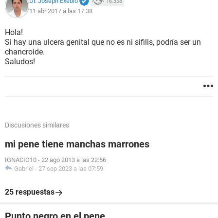
Dr. Joseph Exebio
16.358
11 abr 2017 a las 17:38
Hola!
Si hay una ulcera genital que no es ni sifilis, podría ser un
chancroide.
Saludos!
Discusiones similares
mi pene tiene manchas marrones
IGNACIO10
-
22 ago 2013 a las 22:56
Gabriel
-
27 sep 2023 a las 07:59
25 respuestas
Punto negro en el pene