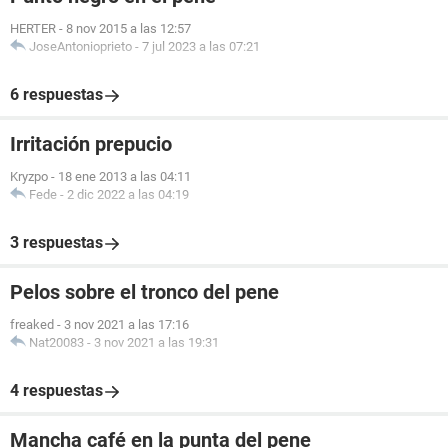
HERTER
-
8 nov 2015 a las 12:57
JoseAntonioprieto
-
7 jul 2023 a las 07:21
6 respuestas
Irritación prepucio
Kryzpo
-
18 ene 2013 a las 04:11
Fede
-
2 dic 2022 a las 04:19
3 respuestas
Pelos sobre el tronco del pene
freaked
-
3 nov 2021 a las 17:16
Nat20083
-
3 nov 2021 a las 19:31
4 respuestas
Mancha café en la punta del pene