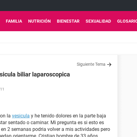
FAMILIA
NUTRICIÓN
BIENESTAR
SEXUALIDAD
GLOSARI
Siguiente Tema
sicula biliar laparoscopica
:11
ron la
vesicula
y he tenido dolores en la parte baja
star sentado o caminar. Mi pregunta es si esto es
n 2 semanas podria volver a mis actividades pero
uedan orientarme. Cristian hombre de 33 años.