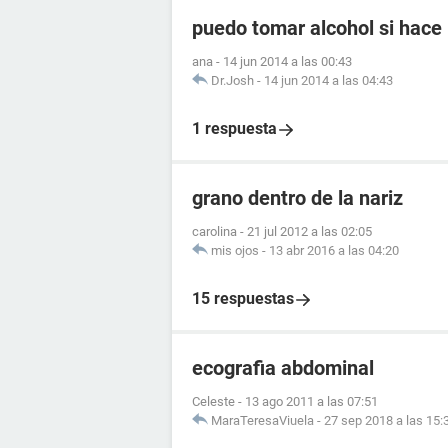
puedo tomar alcohol si hace 
ana
-
14 jun 2014 a las 00:43
Dr.Josh
-
14 jun 2014 a las 04:43
1 respuesta
grano dentro de la nariz
carolina
-
21 jul 2012 a las 02:05
mis ojos
-
13 abr 2016 a las 04:20
15 respuestas
ecografia abdominal
Celeste
-
13 ago 2011 a las 07:51
MaraTeresaViuela
-
27 sep 2018 a las 15: