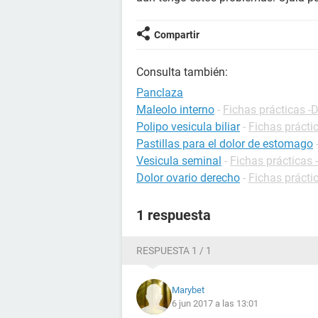
Compartir
Consulta también:
Panclaza
Maleolo interno
-
Fichas prácticas -D
Polipo vesicula biliar
-
Fichas prácti
Pastillas para el dolor de estomago
Vesicula seminal
-
Fichas prácticas 
Dolor ovario derecho
-
Fichas prácti
1 respuesta
RESPUESTA 1 / 1
Marybet
6 jun 2017 a las 13:01