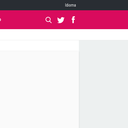
Idioma
O