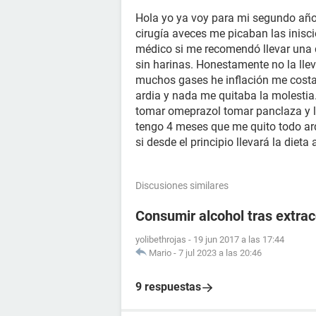
Hola yo ya voy para mi segundo año 
cirugía aveces me picaban las inisc
médico si me recomendó llevar una d
sin harinas. Honestamente no la llev
muchos gases he inflación me costa
ardia y nada me quitaba la molestia.
tomar omeprazol tomar panclaza y l
tengo 4 meses que me quito todo ard
si desde el principio llevará la diet
Discusiones similares
Consumir alcohol tras extrac
yolibethrojas
-
19 jun 2017 a las 17:44
Mario
-
7 jul 2023 a las 20:46
9 respuestas