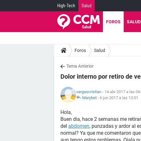
High-Tech
Salud
FOROS
SALUD
Foros
Salud
Tema Anterior
Dolor interno por retiro de ve
vargascristian
- 14 abr 2017 a las 06
Marybet
-
6 jun 2017 a las 13:01
Hola,
Buen dia, hace 2 semanas me retira
del
abdomen
, punzadas y ardor al e
normal? Ya que me comentaron que e
aun tengo estos problemas. Ojala p